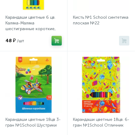
Хлорсодержащие средства
Почтовые ящики
Карандаши цветные 6 цв.
Кисть №1 School синтетика
Каляка-Маляка
плоская №22
шестигранные короткие,
Экспресс-контроль концентрации
19
КККМ06
Приставки к столам
дезсредств
48 ₽
/шт
Пюпитры
Ресепшн
2
Сейфы автомобильные
Сейфы взломостойкие
Карандаши цветные 18цв 3-
Карандаши цветные 18цв. 6-
гран №1School Шустрики
гран №1School Отличник
2
Сейфы гостиничные