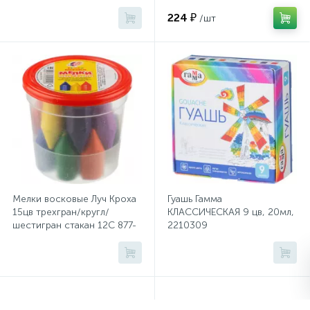
224 ₽
/шт
Сейфы депозитные
Сейфы засыпные
Сейфы мебельные
Сейфы огне-взломостойкие
Мелки восковые Луч Кроха
Гуашь Гамма
15цв трехгран/кругл/
КЛАССИЧЕСКАЯ 9 цв, 20мл,
Сейфы огнестойкие
шестигран стакан 12С 877-
2210309
08
Сейфы оружейные