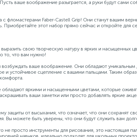
Пусть ваше воображение разыграется, а руки будут сами со
 с фломастерами Faber-Castell Grip! Они станут вашим вер
ь. Приобретайте этот набор прямо сейчас и откройте для с
выразить свою творческую натуру в ярких и насыщенных цв
то то, что вам нужно!
 и возбуждать ваше воображение. Они обладают уникальным
е и устойчивое сцепление с вашими пальцами. Таким образ
скомфорта.
кже обладают яркими и насыщенными цветами, которые оживя
аскрашивать ваши заметки или просто добавлять яркие акце
у защиты от высыхания, что означает, что они сохранят св
. Вы можете быть уверены, что они будут служить вам долг
 это не просто инструменты для рисования, это настоящая па
 уровней навыков, идеально подходят для школьных проекто