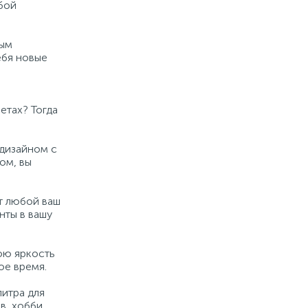
бой
ным
ебя новые
етах? Тогда
 дизайном с
ом, вы
т любой ваш
нты в вашу
ою яркость
ое время.
литра для
в, хобби