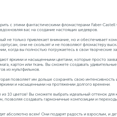
рить с этими фантастическими фломастерами Faber-Castell 
вдохновляя вас на создание настоящих шедевров.
ый не только привлекает внимание, но и обеспечивает ко
корпусам, они не скользят и не позволяют фломастеру выск
ии, когда вы полностью погружаетесь в свои творческие за
адают яркими и насыщенными цветами, которые просто захва
мага, картон или ткань. Вы сможете создавать удивительные
ов из мультфильмов.
орая позволяет им дольше сохранять свою интенсивность и
 яркими и насыщенными на протяжении долгого времени.
е из 10 цветов! Вы сможете выбрать идеальный оттенок для
ом, позволяя создавать гармоничные композиции и переход
дят абсолютно всем! Они подарят радость и взрослым, и дет