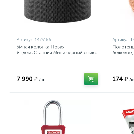
Артикул:
1475156
Артикул:
1
Умная колонка Новая
Полотенц
Яндекс.Станция Мини черный оникс
бежевое,
(YNDX-00021K)
7 990 ₽
174 ₽
/шт
/ш