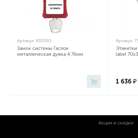
Артикул:
830350
Артикул:
7
Замок системы Гаслок
Этикетки
металлическая дужка 4,76мм
label 70х
Красный (GL-8521N-KD-RED)
(100 лист
1 636 ₽
Акции и скидки