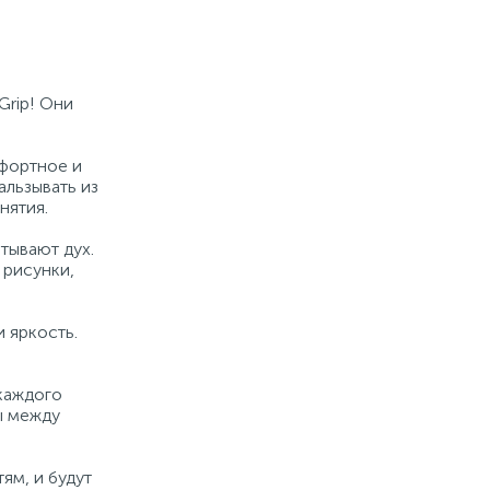
Grip! Они
мфортное и
альзывать из
нятия.
тывают дух.
 рисунки,
 яркость.
 каждого
ы между
ям, и будут