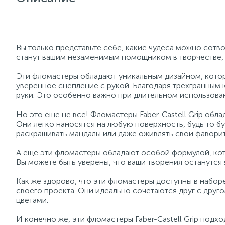
Вы только представьте себе, какие чудеса можно сотво
станут вашим незаменимым помощником в творчестве, 
Эти фломастеры обладают уникальным дизайном, котор
уверенное сцепление с рукой. Благодаря трехгранным 
руки. Это особенно важно при длительном использован
Но это еще не все! Фломастеры Faber-Castell Grip обл
Они легко наносятся на любую поверхность, будь то бу
раскрашивать мандалы или даже оживлять свои фаворит
А еще эти фломастеры обладают особой формулой, кот
Вы можете быть уверены, что ваши творения останутся
Как же здорово, что эти фломастеры доступны в набор
своего проекта. Они идеально сочетаются друг с друг
цветами.
И конечно же, эти фломастеры Faber-Castell Grip подхо