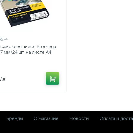
3574
 самоклеящиеся Promega
37 мм/24 шт. на листе А4
/шт
Бренды
О магазине
Новости
Оплата и доста