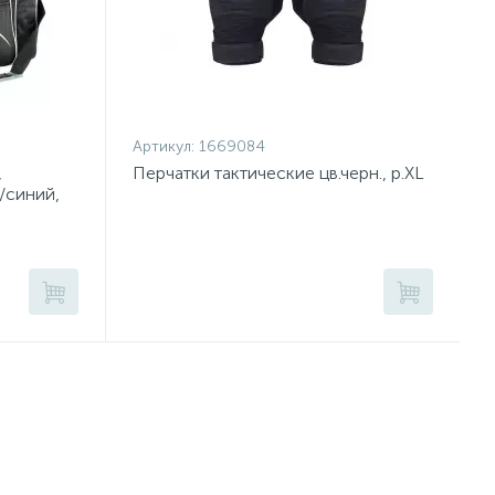
Артикул:
1669084
,
Перчатки тактические цв.черн., р.XL
/синий,