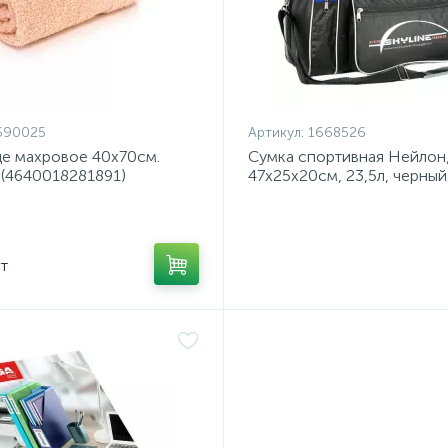
590025
Артикул:
1668526
е махровое 40х70см.
Сумка спортивная Нейлон
 (4640018281891)
47х25х20см, 23,5л, черный
6009
т