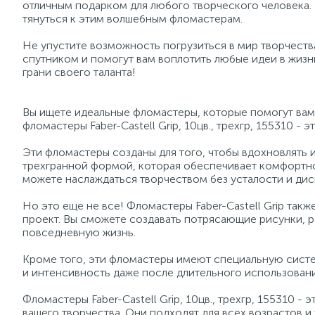
отличным подарком для любого творческого человека. 
тянуться к этим волшебным фломастерам.
Не упустите возможность погрузиться в мир творчества
спутником и помогут вам воплотить любые идеи в жизн
грани своего таланта!
Вы ищете идеальные фломастеры, которые помогут вам 
фломастеры Faber-Castell Grip, 10цв., трехгр, 155310 - э
Эти фломастеры созданы для того, чтобы вдохновлять
трехгранной формой, которая обеспечивает комфортно
можете наслаждаться творчеством без усталости и ди
Но это еще не все! Фломастеры Faber-Castell Grip та
проект. Вы сможете создавать потрясающие рисунки, р
повседневную жизнь.
Кроме того, эти фломастеры имеют специальную систем
и интенсивность даже после длительного использования
Фломастеры Faber-Castell Grip, 10цв., трехгр, 155310 -
вашего творчества. Они подходят для всех возрастов и