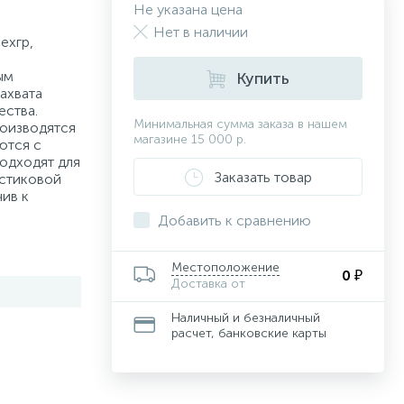
Не указана цена
Нет в наличии
ехгр,
ым
Купить
ахвата
ества.
Минимальная сумма заказа в нашем
роизводятся
магазине 15 000 р.
ются с
Подходят для
Заказать товар
астиковой
ив к
Добавить к сравнению
Местоположение
0 ₽
Доставка от
Наличный и безналичный
расчет, банковские карты