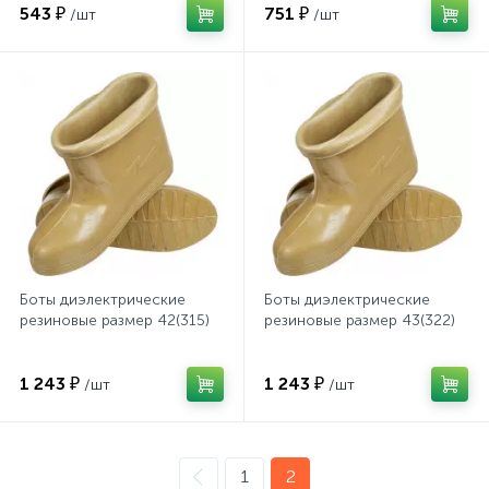
543 ₽
751 ₽
/шт
/шт
Хлорсодержащие средства
Почтовые ящики
Экспресс-контроль концентрации
19
Приставки к столам
дезсредств
Пюпитры
Ресепшн
Боты диэлектрические
Боты диэлектрические
резиновые размер 42(315)
резиновые размер 43(322)
2
Сейфы автомобильные
1 243 ₽
1 243 ₽
/шт
/шт
Сейфы взломостойкие
1
2
2
Сейфы гостиничные