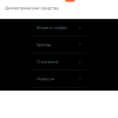
Диэлектрические средства
Сейфы депозитные
Акции и скидки
Сейфы засыпные
Бренды
Сейфы мебельные
О магазине
Сейфы огне-взломостойкие
Новости
Сейфы огнестойкие
Оплата и доставка
Сейфы оружейные
Контакты