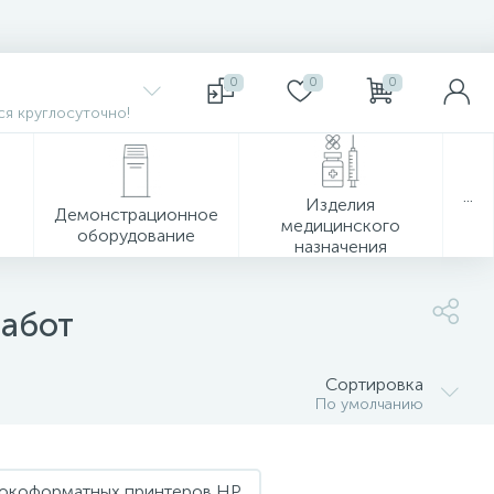
0
0
0
я круглосуточно!
...
Изделия
Демонстрационное
медицинского
оборудование
назначения
работ
Сортировка
По умолчанию
рокоформатных принтеров HP