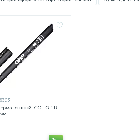
8393
перманентный ICO TOP B
3мм