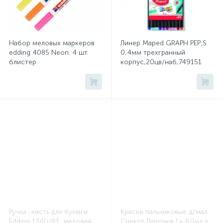
Сейфы депозитные
Набор меловых маркеров
Линер Maped GRAPH PEP;S
edding 4085 Neon. 4 шт.
0,4мм трехгранный
блистер
корпус,20цв/наб,749151
Сейфы засыпные
Сейфы мебельные
Сейфы огне-взломостойкие
Сейфы огнестойкие
Сейфы оружейные
Ручка -кисть для бумаги
Краски пальчиковые д/мал
Edding 1340/83, медовая
Спектр Лапочки 1+ 60мл х