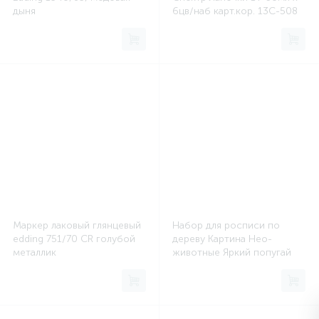
Системы хранения
дыня
6цв/наб карт.кор. 13С-508
Стеллажи
Столы
Столы обеденные
Стулья для посетителей
Маркер лаковый глянцевый
Набор для росписи по
1
Стулья и табуреты
edding 751/70 CR голубой
дереву Картина Нео-
металлик
животные Яркий попугай
Фр-008
Тележки специализированные