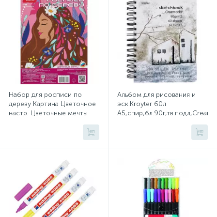
Хлорсодержащие средства
Почтовые ящики
Экспресс-контроль концентрации
19
Приставки к столам
дезсредств
Пюпитры
Набор для росписи по
Альбом для рисования и
дереву Картина Цветочное
эск.Kroyter 60л
настр. Цветочные мечты
А5,спир,бл.90г,тв.подл,Creama
Ресепшн
Фр-004
64362
2
Сейфы автомобильные
Сейфы взломостойкие
2
Сейфы гостиничные