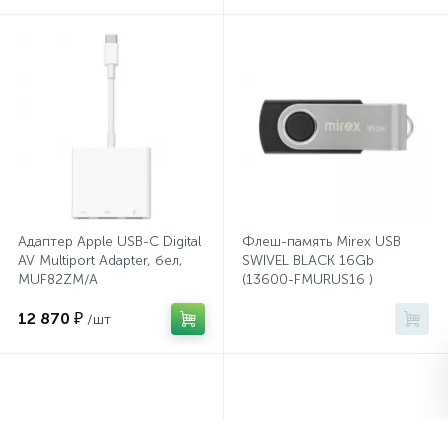
Системы хранения
Стеллажи
Столы
Столы обеденные
Адаптер Apple USB-C Digital
Флеш-память Mirex USB
AV Multiport Adapter, бел,
SWIVEL BLACK 16Gb
Стулья для посетителей
MUF82ZM/A
(13600-FMURUS16 )
12 870 ₽
/шт
1
Стулья и табуреты
Тележки специализированные