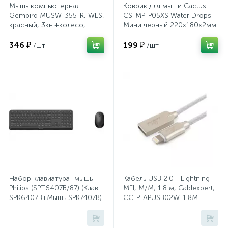
Мышь компьютерная
Коврик для мыши Cactus
Gembird MUSW-355-R, WLS,
CS-MP-P05XS Water Drops
красный, 3кн.+колесо,
Мини черный 220x180x2мм
Сейфы депозитные
1600DPI
346 ₽
199 ₽
/шт
/шт
Сейфы засыпные
Сейфы мебельные
Сейфы огне-взломостойкие
Сейфы огнестойкие
Набор клавиатура+мышь
Кабель USB 2.0 - Lightning
Philips (SPT6407B/87) (Клав
MFI, М/М, 1.8 м, Cablexpert,
Сейфы оружейные
SPK6407B+Мышь SPK7407B)
CC-P-APUSB02W-1.8M