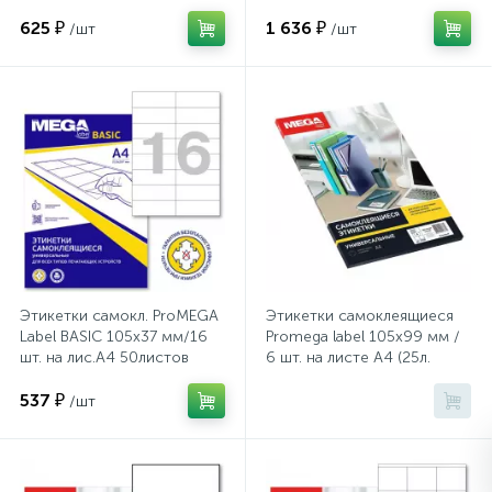
(25л.
625 ₽
1 636 ₽
/шт
/шт
Сейфы депозитные
Сейфы засыпные
Сейфы мебельные
Сейфы огне-взломостойкие
Этикетки самокл. ProMEGA
Этикетки самоклеящиеся
Label BASIC 105х37 мм/16
Promega label 105х99 мм /
Сейфы огнестойкие
шт. на лис.А4 50листов
6 шт. на листе А4 (25л.
537 ₽
/шт
Сейфы оружейные