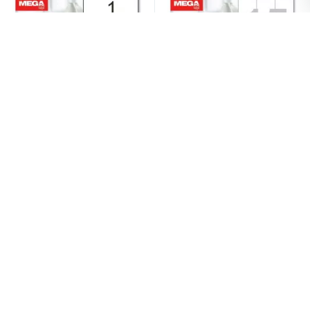
Системы хранения
Стеллажи
Столы
Этикетки самоклеящиеся
Этикетки самоклеящиеся
Promega Label Premium
Promega Label Premium
Столы обеденные
210х297мм,70г белая
70х57мм 15шт/л А4 (100л/
(100л/уп)
уп)
1 800 ₽
/шт
Стулья для посетителей
1
Стулья и табуреты
Тележки специализированные