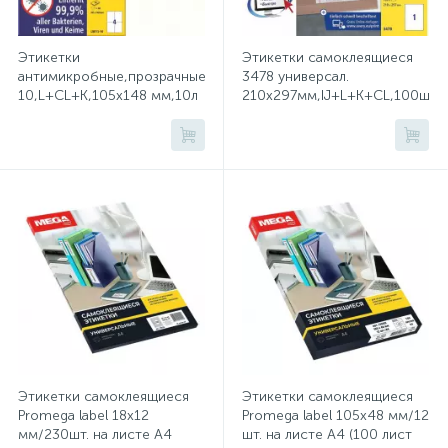
Хлорсодержащие средства
Почтовые ящики
Этикетки
Этикетки самоклеящиеся
антимикробные,прозрачные,L8013-
3478 универсал.
10,L+CL+K,105х148 мм,10л
210х297мм,IJ+L+K+CL,100шт/
Экспресс-контроль концентрации
19
/40 шт
уп
Приставки к столам
дезсредств
Пюпитры
Ресепшн
2
Сейфы автомобильные
Сейфы взломостойкие
Этикетки самоклеящиеся
Этикетки самоклеящиеся
Promega label 18х12
Promega label 105х48 мм/12
мм/230шт. на листе А4
шт. на листе А4 (100 лист
2
Сейфы гостиничные