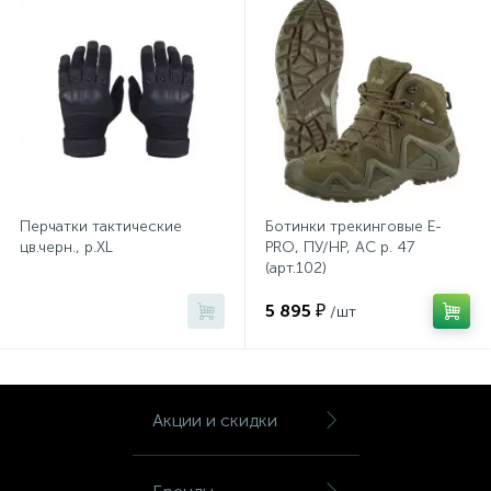
Шкафы для бумаг
Шкафы для одежды
Шкафы для сумок
Перчатки тактические
Ботинки трекинговые E-
Шкафы картотечные
цв.черн., р.XL
PRO, ПУ/НР, АС р. 47
(арт.102)
Шкафы тамбурные
5 895 ₽
/шт
Школьная мебель
Акции и скидки
Ящики для ключей