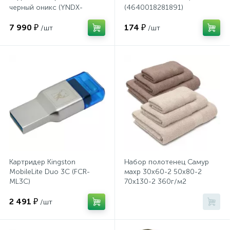
Тумбы
черный оникс (YNDX-
(4640018281891)
00021K)
7 990 ₽
174 ₽
/шт
/шт
Урны
Флаги
Фурнитура и комплектующие
Фурнитура к дверям
Картридер Kingston
Набор полотенец Самур
MobileLite Duo 3C (FCR-
махр 30х60-2 50х80-2
Цветочницы
ML3C)
70х130-2 360г/м2
крем,беж 141684
2 491 ₽
/шт
Шкафы