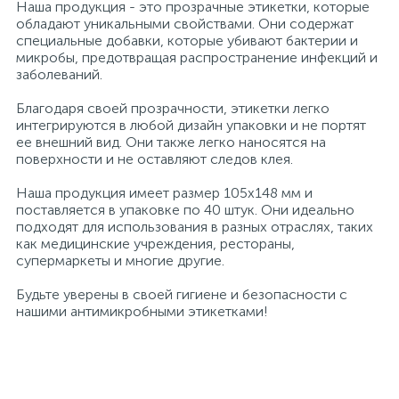
Наша продукция - это прозрачные этикетки, которые
обладают уникальными свойствами. Они содержат
специальные добавки, которые убивают бактерии и
Хлорсодержащие средства
Почтовые ящики
микробы, предотвращая распространение инфекций и
заболеваний.
Экспресс-контроль концентрации
19
Благодаря своей прозрачности, этикетки легко
Приставки к столам
дезсредств
интегрируются в любой дизайн упаковки и не портят
ее внешний вид. Они также легко наносятся на
поверхности и не оставляют следов клея.
Пюпитры
Наша продукция имеет размер 105х148 мм и
поставляется в упаковке по 40 штук. Они идеально
Ресепшн
подходят для использования в разных отраслях, таких
как медицинские учреждения, рестораны,
супермаркеты и многие другие.
2
Сейфы автомобильные
Будьте уверены в своей гигиене и безопасности с
нашими антимикробными этикетками!
Сейфы взломостойкие
2
Сейфы гостиничные