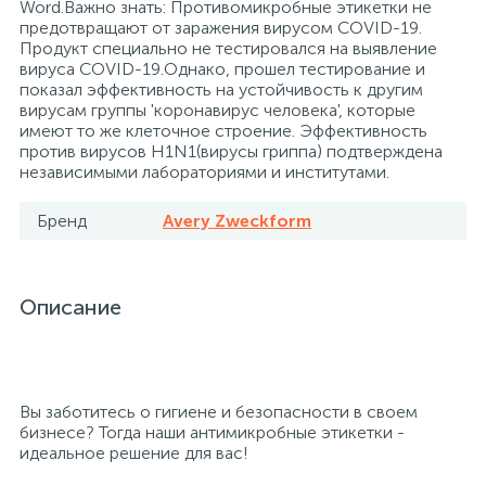
Word.Важно знать: Противомикробные этикетки не
предотвращают от заражения вирусом COVID-19.
Продукт специально не тестировался на выявление
Расходные материалы для ортопедии
Мини-кухни
вируса COVID-19.Однако, прошел тестирование и
показал эффективность на устойчивость к другим
вирусам группы 'коронавирус человека', которые
3
2
Расходные материалы для стерилизации
Многоместные секции
имеют то же клеточное строение. Эффективность
против вирусов H1N1(вирусы гриппа) подтверждена
независимыми лабораториями и институтами.
Системы и компоненты для взятия
Модульная мягкая мебель
биологического материала
Бренд
Avery Zweckform
Средства первой помощи
Надувная мебель и матрасы
Описание
Таблетницы
Обувницы
4
Тесты на наркотики
Организаторы рабочего места
Вы заботитесь о гигиене и безопасности в своем
бизнесе? Тогда наши антимикробные этикетки -
идеальное решение для вас!
Хирургическая одежда
Пластиковая мебель