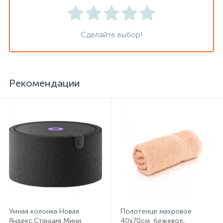
Системы хранения
Сделайте выбор!
Стеллажи
Столы
Рекомендации
Столы обеденные
Стулья для посетителей
1
Стулья и табуреты
Тележки специализированные
Умная колонка Новая
Полотенце махровое
Яндекс.Станция Мини
40х70см. бежевое,