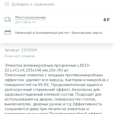
Добавить к сравнению
Для медицинского инструментария, изделий
162
29
36
34
8
4
Пакеты почтовые
Конференц-кресла
Скобы для степлеров
Товары для бани и сауны
Папки адресные
Средства защиты органов дыхания
Ценники и держатели для ценников
Тележки уборочные
и поверхностей
Местоположение
0 ₽
Доставка от
Этикетки и оборудование для торговой
116
47
11
1
Планинги
Защитная одежда
Кресла для детей
Скрепки, кнопки, булавки и зажимы для бумаг
Товары для пикника
Электрогирлянды и световые фигуры
Средства защиты органов зрения
Технические ткани и полотенца
маркировки
Наличный и безналичный расчет, банковские карты
Изделия для сбора и хранения медицинских
12
21
8
Самоклеящиеся этикетки специальные
Кресла для операторов
Степлеры, антистеплеры
Тренажеры и фитнес
Средства защиты органов слуха
отходов
Артикул:
1319094
Пока нет отзывов
25
4
1
Самоклеящиеся этикетки универсальные
Инъекционные средства
Кресла для руководителей
Сувениры
Туризм
Средства предупреждения травм
Этикетки антимикробные,прозрачные,L8013-
10,L+CL+K,105х148 мм,10л /40 шт
Самоклеящиеся этикетки универсальные
399
22
1
Пленочные этикетки с мощным противомикробным
Контактные среды для исследований
Кресла и пуфы
Штемпельная продукция
Трикотаж
нестандартных размеров
эффектом: удаляют все вирусы, бактерии и микробов с
поверхностей на 99,9%; Продолжительная защита и
долгосрочный стерильный эффект, безопасны для
117
2
1
Средства для удаления этикеток
Марля
Кресла с ортопедическими свойствами
Фартуки
здоровья;Надежный клеевой состав. Подходят для
использования на дверях, поверхностях столов,
выключателях, дверных ручках и т.д;Эффективность
73
Маски одноразовые
Кровати и изголовья
Халаты
сохраняется даже при печати на этикетках и
разрезании их на части;Противомикробный эффект