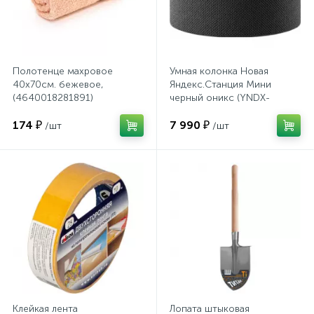
Системы хранения
Стеллажи
Полотенце махровое
Умная колонка Новая
40х70см. бежевое,
Яндекс.Станция Мини
Столы
(4640018281891)
черный оникс (YNDX-
00021K)
174 ₽
7 990 ₽
/шт
/шт
Столы обеденные
Стулья для посетителей
1
Стулья и табуреты
Тележки специализированные
Клейкая лента
Лопата штыковая