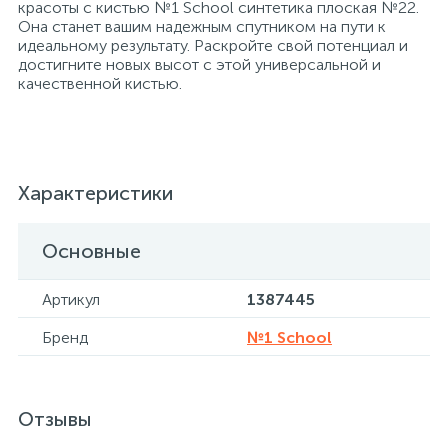
красоты с кистью №1 School синтетика плоская №22.
Она станет вашим надежным спутником на пути к
идеальному результату. Раскройте свой потенциал и
Хлорсодержащие средства
Почтовые ящики
достигните новых высот с этой универсальной и
качественной кистью.
Экспресс-контроль концентрации
19
Приставки к столам
дезсредств
Пюпитры
Характеристики
Основные
Ресепшн
Артикул
1387445
2
Сейфы автомобильные
Бренд
№1 School
Сейфы взломостойкие
Отзывы
2
Сейфы гостиничные