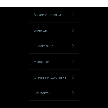
Шкафы для бумаг
Акции и скидки
Шкафы для одежды
Бренды
Шкафы для сумок
О магазине
Шкафы картотечные
Новости
Шкафы тамбурные
Оплата и доставка
Школьная мебель
Контакты
Ящики для ключей