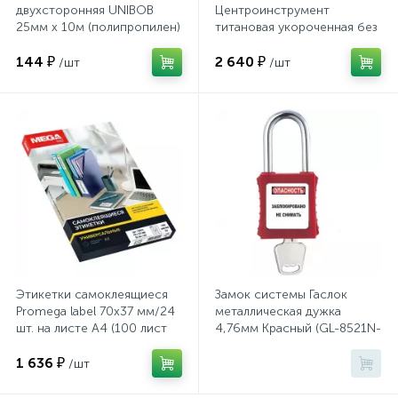
двухсторонняя UNIBOB
Центроинструмент
Тумбы
25мм х 10м (полипропилен)
титановая укороченная без
рукоятки (1362)
144 ₽
2 640 ₽
/шт
/шт
Урны
Флаги
Фурнитура и комплектующие
Фурнитура к дверям
Этикетки самоклеящиеся
Замок системы Гаслок
Цветочницы
Promega label 70х37 мм/24
металлическая дужка
шт. на листе А4 (100 лист
4,76мм Красный (GL-8521N-
KD-RED)
Шкафы
1 636 ₽
/шт