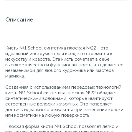
26
12
3
От насекомых и грызунов
Медицинская вата и салфетки
Кэшбоксы
Описание
3
Отбеливатели и пятновыводители
Медицинский инструментарий
Матрасы
Кисть №1 School синтетика плоская №22 - это
По уходу за коврами и мебелью
Медицинское белье и покрытия
Мебель для дошкольных учреждений
идеальный инструмент для всех, кто стремится к
искусству и красоте. Эта кисть сочетает в себе
высокое качество и функциональность, что делает ее
31
3
По уходу за стеклами и зеркалами
Медицинское оборудование
Мебель для столовых
незаменимой для любого художника или мастера
макияжа.
2
Созданная с использованием передовых технологий,
Порошок автомат
Пластыри и повязки
Мебель для торговых залов
кисть №1 School синтетика плоская №22 обладает
синтетическими волокнами, которые имитируют
естественные волоски животных. Это позволяет
2
Порошок для ручной стирки
Процедурная одежда
Мебель хозяйственная
достичь идеального результата при нанесении краски
или косметики на любую поверхность.
Расходные материалы для гинекологии и
3
4
Плоская форма кисти №1 School позволяет легко и
Порошок универсальный
Медицинская мебель
урологии
равномерно распределить краску или косметику,