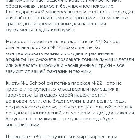
обеспечивая гладкое и безупречное покрытие.
Благодаря своей универсальности, эта кисть подходит
Профессиональные дезинфицирующие
18
Расходные материалы для ортопедии
Мини-кухни
для работы с различными материалами - от масляных
средства
красок до акварели, а также для нанесения
фундамента, пудры или румян.
Профессиональные чистящие и
3
2
Расходные материалы для стерилизации
Многоместные секции
дезинфицирующие средства
Невероятная мягкость волокон кисти №1 School
синтетика плоская №22 позволяет легко
контролировать нажим и создавать различные
Системы и компоненты для взятия
Специальные средства для стирки
Модульная мягкая мебель
эффекты. Вы сможете создавать тонкие линии и детали
биологического материала
или же делать широкие и насыщенные штрихи - все
зависит от вашей фантазии и техники.
Средства специального назначения
Средства первой помощи
Надувная мебель и матрасы
Кисть №1 School синтетика плоская №22 - это не
просто инструмент, это ваш верный помощник в
258
творчестве. Благодаря своей надежности и
Универсальные
Таблетницы
Обувницы
долговечности, она будет служить вам долгие годы,
сохраняя свою форму и качество. Используйте ее для
создания произведений искусства или для достижения
4
Химия для прачечных и химчисток
Тесты на наркотики
Организаторы рабочего места
безупречного макияжа - результат всегда будет
впечатляющим.
Позвольте себе погрузиться в мир творчества и
Хирургическая одежда
Пластиковая мебель