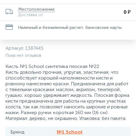
Для медицинского инструментария, изделий
162
29
36
34
8
4
Местоположение
Пакеты почтовые
Запасной баллончик
Конференц-кресла
Скобы для степлеров
Товары для бани и сауны
Папки адресные
Средства защиты органов дыхания
Ценники и держатели для ценников
Тележки уборочные
0 ₽
и поверхностей
Доставка от
Наличный и безналичный расчет, банковские карты
Этикетки и оборудование для торговой
116
47
11
1
Планинги
Кондиционеры для белья
Защитная одежда
Кресла для детей
Скрепки, кнопки, булавки и зажимы для бумаг
Товары для пикника
Электрогирлянды и световые фигуры
Средства защиты органов зрения
Технические ткани и полотенца
маркировки
Изделия для сбора и хранения медицинских
12
21
8
1
Артикул:
1387445
Самоклеящиеся этикетки специальные
Моющие средства для уборки помещений
Кресла для операторов
Степлеры, антистеплеры
Тренажеры и фитнес
Средства защиты органов слуха
отходов
Пока нет отзывов
Кисть №1 School синтетика плоская №22
25
3
4
1
Самоклеящиеся этикетки универсальные
Мыло жидкое
Инъекционные средства
Кресла для руководителей
Сувениры
Туризм
Средства предупреждения травм
Кисть довольно прочная, упругая, эластичная, что
способствует хорошей наполняемости кисти и
ровному нанесению краски. Предназначена для работ
Самоклеящиеся этикетки универсальные
399
22
1
с тяжелыми красками: маслом, акрилом, темперой,
Мыло кусковое
Контактные среды для исследований
Кресла и пуфы
Штемпельная продукция
Трикотаж
нестандартных размеров
гуашью; хорошо удерживает жидкость. Плоская форма
кисти предназначена для работы на крупных участках
холста, так как позволяет наносить широкие и ровные
117
2
2
1
Средства для удаления этикеток
Освежители воздуха автоматические
Марля
Кресла с ортопедическими свойствами
Фартуки
мазки. Размер ручки: короткая 160 мм (16 см).
Материал: дерево, не окрашено. Упаковка: без пакета.
73
2
От накипи
Маски одноразовые
Кровати и изголовья
Халаты
Бренд
№1 School