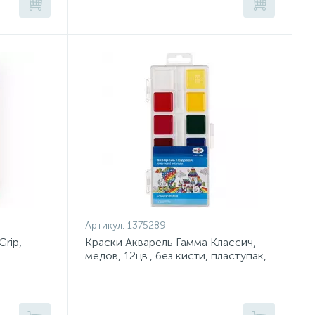
Артикул:
1375289
Grip,
Краски Акварель Гамма Классич,
медов, 12цв., без кисти, пласт.упак,
1009194