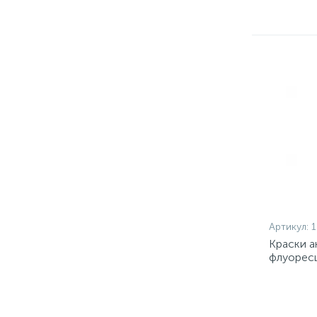
Артикул:
Краски а
флуоресц
1395-08