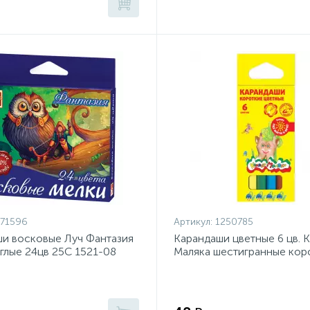
71596
Артикул:
1250785
и восковые Луч Фантазия
Карандаши цветные 6 цв. К
углые 24цв 25С 1521-08
Маляка шестигранные кор
КККМ06