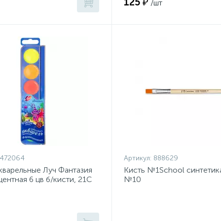
125 ₽
/шт
1472064
Артикул:
888629
кварельные Луч Фантазия
Кисть №1School синтетик
ентная 6 цв б/кисти, 21С
№10