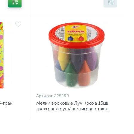
Артикул:
225290
6-гран
Мелки восковые Луч Кроха 15цв
трехгран/кругл/шестигран стакан
12С 877-08