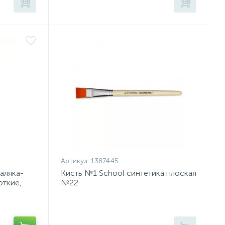
Артикул:
1387445
аляка-
Кисть №1 School синтетика плоская
откие,
№22