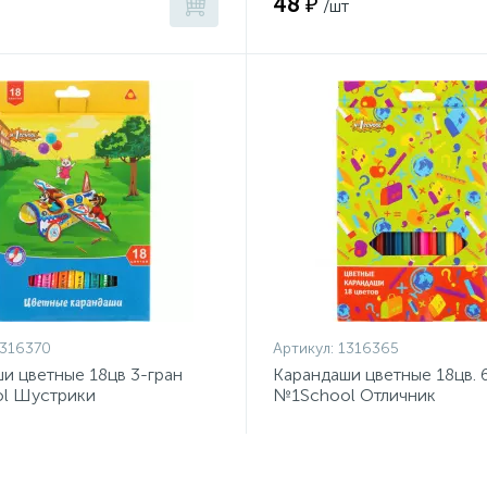
48 ₽
/шт
316370
Артикул:
1316365
и цветные 18цв 3-гран
Карандаши цветные 18цв. 
l Шустрики
№1School Отличник