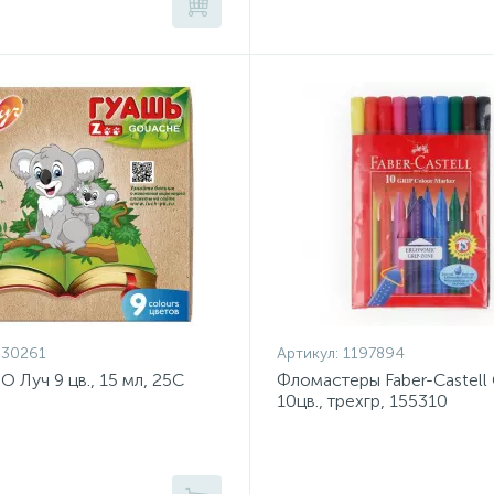
930261
Артикул:
1197894
O Луч 9 цв., 15 мл, 25С
Фломастеры Faber-Castell 
10цв., трехгр, 155310