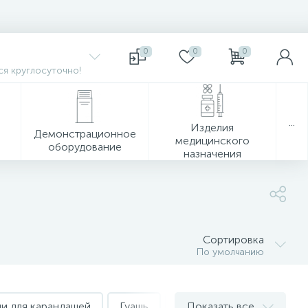
0
0
0
я круглосуточно!
...
Изделия
Демонстрационное
медицинского
оборудование
назначения
Сортировка
По умолчанию
и для карандашей
Гуашь
Гуашь профессиональная
Показать все