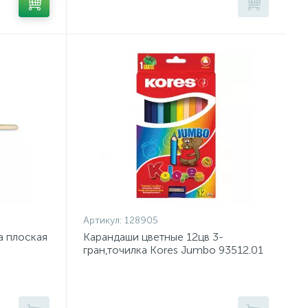
Артикул:
128905
а плоская
Карандаши цветные 12цв 3-
гран,точилка Kores Jumbo 93512.01