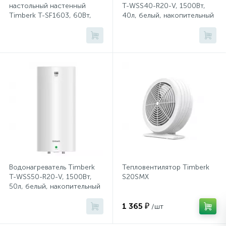
настольный настенный
T-WSS40-R20-V, 1500Вт,
Timberk T-SF1603, 60Вт,
40л, белый, накопительный
Микатермические обогреватели
белый
Сейфы депозитные
Очистители воздуха
Сплит-системы бытовые
Сейфы засыпные
Тепловые завесы
Тепловые пушки
Термовентиляторы
Термометры
Сейфы мебельные
Увлажнители воздуха
Сейфы огне-взломостойкие
Экраны для кондиционеров
Сейфы огнестойкие
Водонагреватель Timberk
Тепловентилятор Timberk
T-WSS50-R20-V, 1500Вт,
S20SMX
50л, белый, накопительный
Сейфы оружейные
1 365 ₽
/шт