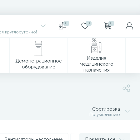
0
0
0
я круглосуточно!
...
Изделия
Демонстрационное
медицинского
оборудование
назначения
Сортировка
По умолчанию
Вентиляторы настольные
Водонагреватели накопите
Показать все