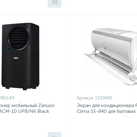
781549
Артикул:
1329895
нер мобильный Zanussi
Экран для кондиционера 
ZACM-10 UPB/N6 Black
Clima SS-840 для бытовых 
систем 7-18 BTU