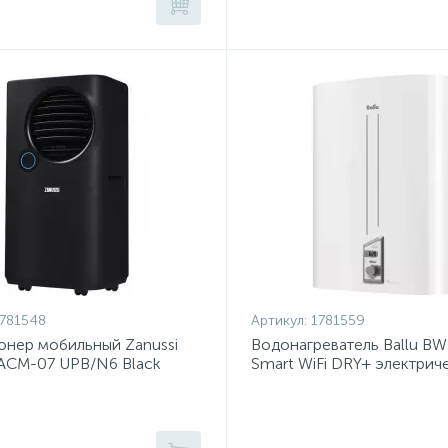
781548
Артикул:
1781559
нер мобильный Zanussi
Водонагреватель Ballu B
ZACM-07 UPB/N6 Black
Smart WiFi DRY+ электрич
накопительный