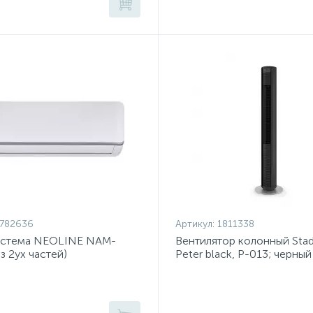
782636
Артикул:
1811338
истема NEOLINE NAM-
Вентилятор колонный Stad
з 2ух частей)
Peter black, P-013; черный