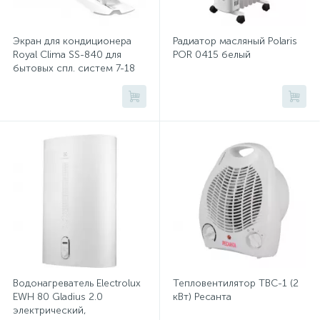
Климатическая техника Xiaomi
Хлорсодержащие средства
Почтовые ящики
Экран для кондиционера
Радиатор масляный Polaris
Климатическая техника Zanussi
Royal Clima SS-840 для
POR 0415 белый
бытовых спл. систем 7-18
Экспресс-контроль концентрации
19
BTU
Климатическая техника ZILON
Приставки к столам
дезсредств
Климатическая техника РЕСАНТА
Пюпитры
Климатическая техника РЭМО
Ресепшн
Климатическая техника Стеклоприбор
Климатическая техника Экодизайн
2
Сейфы автомобильные
Климатические комплексы
Конвекторы
Сейфы взломостойкие
Водонагреватель Electrolux
Кондиционеры мобильные
Тепловентилятор ТВС-1 (2
EWH 80 Gladius 2.0
кВт) Ресанта
электрический,
2
Масляные обогреватели
Метеостанции
Сейфы гостиничные