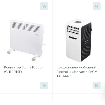
накопительный
Микатермические обогреватели
Сейфы депозитные
Очистители воздуха
Сплит-системы бытовые
Сейфы засыпные
Тепловые завесы
Тепловые пушки
Термовентиляторы
Термометры
Сейфы мебельные
Увлажнители воздуха
Сейфы огне-взломостойкие
Экраны для кондиционеров
Конвектор Sturm 1000Вт
Кондиционер мобильный
(CH1001RF)
Electrolux Manhattan EACM-
Сейфы огнестойкие
14 FM/N3
Сейфы оружейные