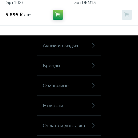
(арт.102)
арт.DBM13
Тумбы
5 895 ₽
/шт
Урны
Флаги
Акции и скидки
Фурнитура и комплектующие
Бренды
Фурнитура к дверям
О магазине
Цветочницы
Новости
Шкафы
Оплата и доставка