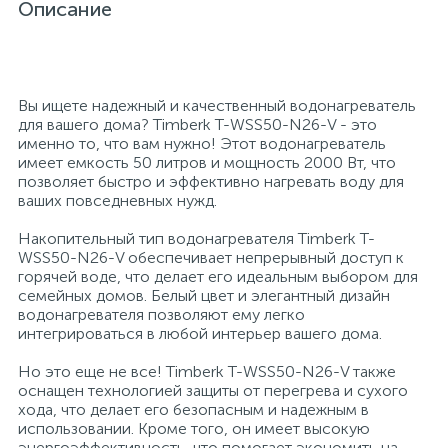
Описание
26
12
3
От насекомых и грызунов
Медицинская вата и салфетки
Кэшбоксы
3
Вы ищете надежный и качественный водонагреватель
Отбеливатели и пятновыводители
Медицинский инструментарий
Матрасы
для вашего дома? Timberk T-WSS50-N26-V - это
именно то, что вам нужно! Этот водонагреватель
имеет емкость 50 литров и мощность 2000 Вт, что
По уходу за коврами и мебелью
Медицинское белье и покрытия
Мебель для дошкольных учреждений
позволяет быстро и эффективно нагревать воду для
ваших повседневных нужд.
31
3
По уходу за стеклами и зеркалами
Медицинское оборудование
Мебель для столовых
Накопительный тип водонагревателя Timberk T-
WSS50-N26-V обеспечивает непрерывный доступ к
горячей воде, что делает его идеальным выбором для
2
семейных домов. Белый цвет и элегантный дизайн
Порошок автомат
Пластыри и повязки
Мебель для торговых залов
водонагревателя позволяют ему легко
интегрироваться в любой интерьер вашего дома.
2
Порошок для ручной стирки
Процедурная одежда
Мебель хозяйственная
Но это еще не все! Timberk T-WSS50-N26-V также
оснащен технологией защиты от перегрева и сухого
хода, что делает его безопасным и надежным в
Расходные материалы для гинекологии и
3
4
использовании. Кроме того, он имеет высокую
Порошок универсальный
Медицинская мебель
урологии
энергоэффективность, что помогает экономить на