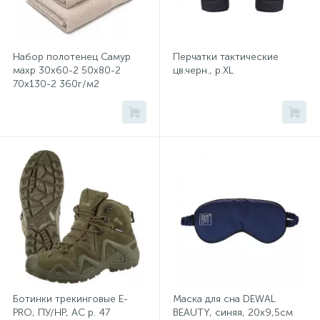
Системы хранения
Стеллажи
Набор полотенец Самур
Перчатки тактические
махр 30х60-2 50х80-2
цв.черн., р.XL
70х130-2 360г/м2
Столы
крем,беж 141684
Столы обеденные
Стулья для посетителей
1
Стулья и табуреты
Тележки специализированные
Ботинки трекинговые E-
Маска для сна DEWAL
PRO, ПУ/НР, АС р. 47
BEAUTY, синяя, 20х9,5см