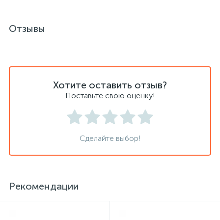
Отзывы
Хлорсодержащие средства
Почтовые ящики
Экспресс-контроль концентрации
19
Приставки к столам
дезсредств
Хотите оставить отзыв?
Пюпитры
Поставьте свою оценку!
Ресепшн
Сделайте выбор!
2
Сейфы автомобильные
Рекомендации
Сейфы взломостойкие
2
Сейфы гостиничные