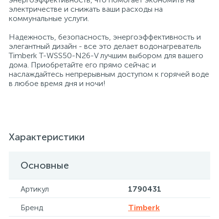
электричестве и снижать ваши расходы на
коммунальные услуги.
Профессиональные дезинфицирующие
18
Расходные материалы для ортопедии
Мини-кухни
средства
Надежность, безопасность, энергоэффективность и
элегантный дизайн - все это делает водонагреватель
Профессиональные чистящие и
3
2
Timberk T-WSS50-N26-V лучшим выбором для вашего
Расходные материалы для стерилизации
Многоместные секции
дезинфицирующие средства
дома. Приобретайте его прямо сейчас и
наслаждайтесь непрерывным доступом к горячей воде
в любое время дня и ночи!
Системы и компоненты для взятия
Специальные средства для стирки
Модульная мягкая мебель
биологического материала
Средства специального назначения
Средства первой помощи
Надувная мебель и матрасы
Характеристики
258
Универсальные
Таблетницы
Обувницы
Основные
4
Химия для прачечных и химчисток
Тесты на наркотики
Организаторы рабочего места
Артикул
1790431
Бренд
Timberk
Хирургическая одежда
Пластиковая мебель