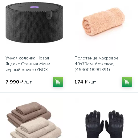
Сейфы депозитные
Сейфы засыпные
Умная колонка Новая
Полотенце махровое
Сейфы мебельные
Яндекс.Станция Мини
40х70см. бежевое,
черный оникс (YNDX-
(4640018281891)
00021K)
Сейфы огне-взломостойкие
7 990 ₽
174 ₽
/шт
/шт
Сейфы огнестойкие
Сейфы оружейные