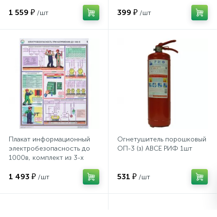
1 559 ₽
399 ₽
/шт
/шт
Сейфы депозитные
Сейфы засыпные
Сейфы мебельные
Сейфы огне-взломостойкие
Плакат информационный
Огнетушитель порошковый
электробезопасность до
ОП-3 (з) АВСЕ РИФ 1шт
Сейфы огнестойкие
1000в, комплект из 3-х
листов
1 493 ₽
531 ₽
/шт
/шт
Сейфы оружейные