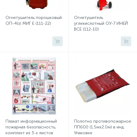
Хлорсодержащие средства
Почтовые ящики
Огнетушитель порошковый
Огнетушитель
ОП-4(з) МИГ Е (111-22)
углекислотный ОУ-7 ИНЕЙ
ВСЕ (112-10)
Экспресс-контроль концентрации
19
Приставки к столам
дезсредств
Пюпитры
Ресепшн
2
Сейфы автомобильные
Сейфы взломостойкие
Плакат информационный
Полотно противопожарное
пожарная безопасность,
ПП600 (1.5мх2.0м) в инд.
комплект из 3-х листов
Упаковке
2
Сейфы гостиничные