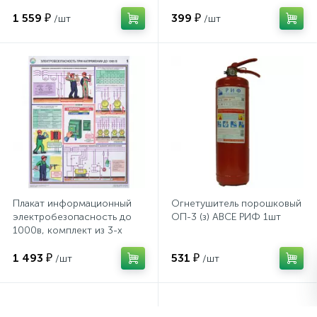
1 559 ₽
399 ₽
/шт
/шт
Сейфы депозитные
Сейфы засыпные
Сейфы мебельные
Сейфы огне-взломостойкие
Плакат информационный
Огнетушитель порошковый
электробезопасность до
ОП-3 (з) АВСЕ РИФ 1шт
Сейфы огнестойкие
1000в, комплект из 3-х
листов
1 493 ₽
531 ₽
/шт
/шт
Сейфы оружейные