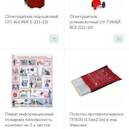
Хлорсодержащие средства
Почтовые ящики
Огнетушитель порошковый
Огнетушитель
ОП-4(з) МИГ Е (111-22)
углекислотный ОУ-7 ИНЕЙ
ВСЕ (112-10)
Экспресс-контроль концентрации
19
Приставки к столам
дезсредств
Пюпитры
Ресепшн
2
Сейфы автомобильные
Сейфы взломостойкие
Плакат информационный
Полотно противопожарное
пожарная безопасность,
ПП600 (1.5мх2.0м) в инд.
комплект из 3-х листов
Упаковке
2
Сейфы гостиничные