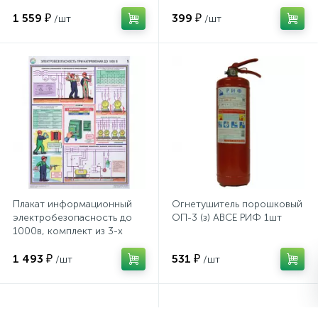
1 559 ₽
399 ₽
/шт
/шт
Сейфы депозитные
Сейфы засыпные
Сейфы мебельные
Сейфы огне-взломостойкие
Плакат информационный
Огнетушитель порошковый
электробезопасность до
ОП-3 (з) АВСЕ РИФ 1шт
Сейфы огнестойкие
1000в, комплект из 3-х
листов
1 493 ₽
531 ₽
/шт
/шт
Сейфы оружейные