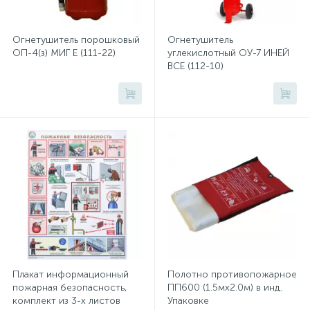
Хлорсодержащие средства
Почтовые ящики
Огнетушитель порошковый
Огнетушитель
ОП-4(з) МИГ Е (111-22)
углекислотный ОУ-7 ИНЕЙ
ВСЕ (112-10)
Экспресс-контроль концентрации
19
Приставки к столам
дезсредств
Пюпитры
Ресепшн
2
Сейфы автомобильные
Сейфы взломостойкие
Плакат информационный
Полотно противопожарное
пожарная безопасность,
ПП600 (1.5мх2.0м) в инд.
комплект из 3-х листов
Упаковке
2
Сейфы гостиничные