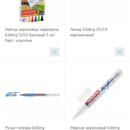
Хлорсодержащие средства
Почтовые ящики
Набор акриловых маркеров
Линер Edding 55/19
Экспресс-контроль концентрации
19
Edding 5100 Базовый 5 шт.
карминовый
Приставки к столам
дезсредств
Карт. коробка
Пюпитры
Ресепшн
2
Сейфы автомобильные
Сейфы взломостойкие
2
Ручка гелевая Edding
Маркер акриловый Edding
Сейфы гостиничные