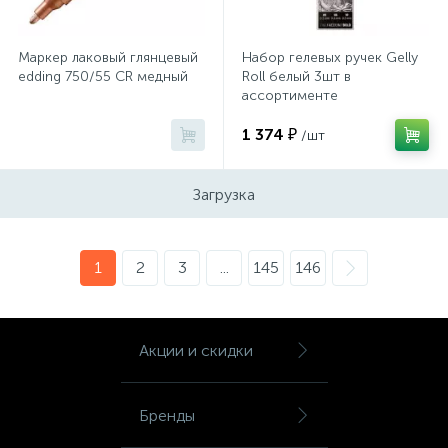
Хлорсодержащие средства
Почтовые ящики
Маркер лаковый глянцевый
Набор гелевых ручек Gelly
edding 750/55 CR медный
Roll белый 3шт в
ассортименте
Экспресс-контроль концентрации
19
05/08/10,POXPGBWH3C
Приставки к столам
дезсредств
1 374 ₽
/шт
Пюпитры
Загрузка
Ресепшн
1
2
3
...
145
146
2
Сейфы автомобильные
Акции и скидки
Сейфы взломостойкие
Бренды
2
Сейфы гостиничные