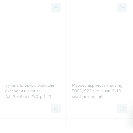
Сейфы депозитные
Сейфы засыпные
Сейфы мебельные
Сейфы огне-взломостойкие
Бумага Блок-склейка для
Маркер акриловый Edding
акварели и акрила
5000/922.скош.нак. 5-10
Сейфы огнестойкие
А3,20л,блок 290гр 1-20-
мм. Цвет Белый
036
Сейфы оружейные