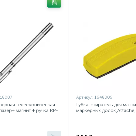
18007
Артикул:
1648009
азерная телескопическая
Губка-стиратель для магн
лазер+ магнит + ручка RP-
маркерных досок,Attache,
(55x160мм),жел