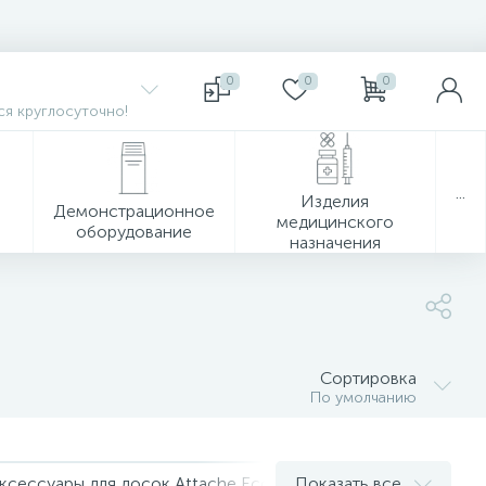
0
0
0
я круглосуточно!
...
Изделия
Демонстрационное
медицинского
оборудование
назначения
Сортировка
По умолчанию
ксессуары для досок Attache Economy
Показать все
Аксессуары для