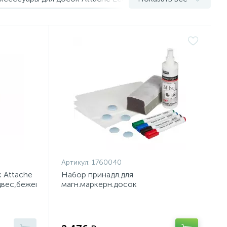
Артикул:
1760040
к Attache
Набор принадл.для
двес,бежевый,овал
магн.маркерн.досок
Attache(маркеры,спрей,губка,магн,салф)