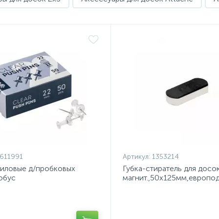
611991
Артикул:
1353214
силовые д/пробковых
Губка-стиратель для досо
обус
магнит.,50x125мм,европо
ластик,прозрачные,50 шт/