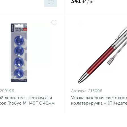
341 ₽
/шт
1209196
Артикул:
218006
й держатель неодим.для
Указка лазерная светодио
осок Глобус МН40ПС 40мм
кр.лазер+ручка +КПК+дет
стер
купюр RP-36