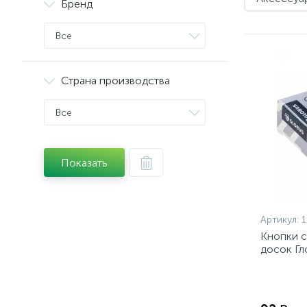
Бренд
Все
Страна производства
Все
Показать
Артикул:
1
Кнопки 
досок Гл
КС-50П,п
уп