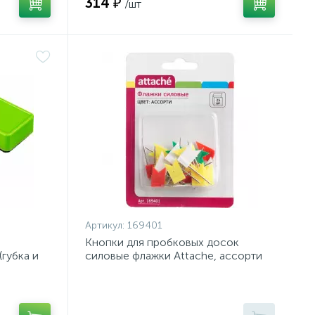
314 ₽
/шт
Артикул:
169401
Кнопки для пробковых досок
губка и
силовые флажки Attache, ассорти
25 шт./уп.