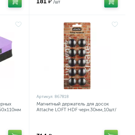
181 ₽
/шт
Артикул:
867818
ерных
Магнитный держатель для досок
 50х110мм
Attache LOFT HDF черн.30мм,10шт/
уп