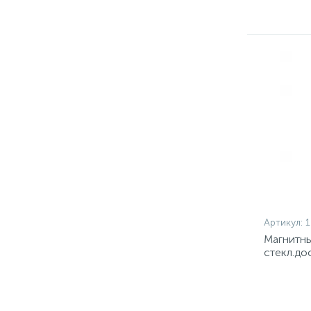
Артикул:
Магнитны
стекл.д
4 шт/бли