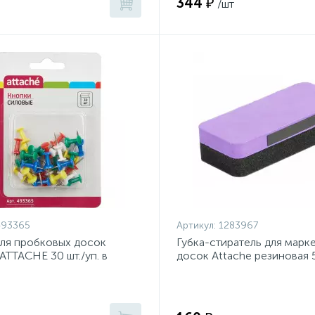
344 ₽
/шт
493365
Артикул:
1283967
ля пробковых досок
Губка-стиратель для марк
ATTACHE 30 шт./уп. в
досок Attache резиновая
е
фиолет