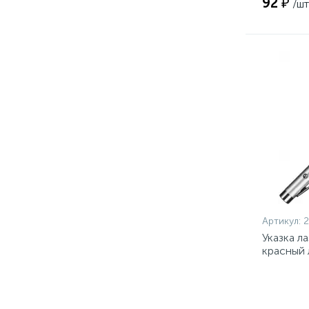
92 ₽
/шт
Артикул:
2
Указка л
красный 
18