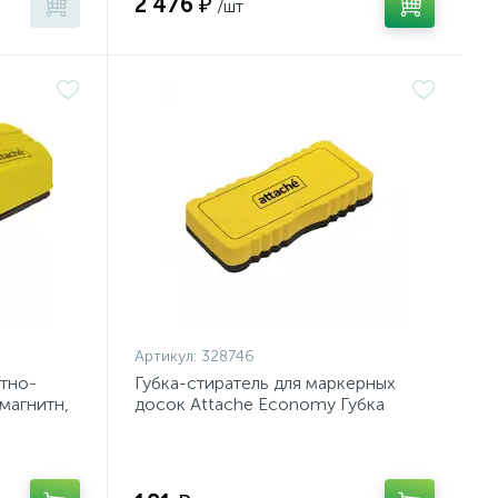
2 476 ₽
/шт
Артикул:
328746
итно-
Губка-стиратель для маркерных
магнитн,
досок Attache Economy Губка
резиновая