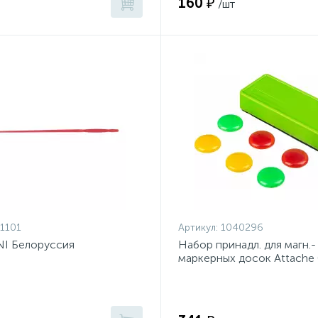
160 ₽
/шт
1101
Артикул:
1040296
NI Белоруссия
Набор принадл. для магн.-
маркерных досок Attache (
магниты)