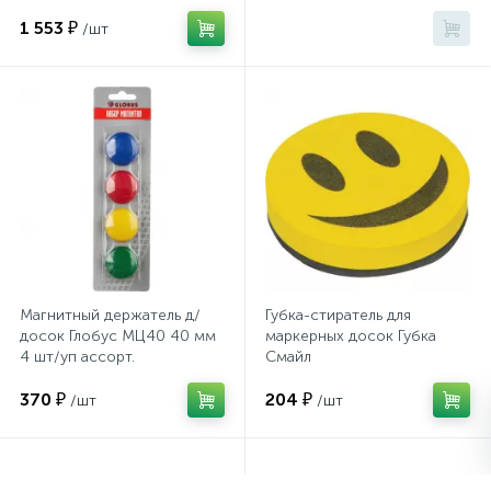
шт/блистер
36
1 553 ₽
/шт
Сейфы депозитные
Сейфы засыпные
Сейфы мебельные
Сейфы огне-взломостойкие
Магнитный держатель д/
Губка-стиратель для
досок Глобус МЦ40 40 мм
маркерных досок Губка
Сейфы огнестойкие
4 шт/уп ассорт.
Смайл
370 ₽
204 ₽
/шт
/шт
Сейфы оружейные