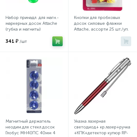
Хлорсодержащие средства
Почтовые ящики
Набор принадл. для магн.-
Кнопки для пробковых
маркерных досок Attache
досок силовые флажки
(губка и магниты)
Attache, ассорти 25 шт./уп.
Экспресс-контроль концентрации
19
Приставки к столам
дезсредств
341 ₽
/шт
Пюпитры
Ресепшн
2
Сейфы автомобильные
Сейфы взломостойкие
Магнитный держатель
Указка лазерная
неодим.для стекл.досок
светодиод+ кр.лазер+ручка
Глобус МН40ПС 40мм 4
+КПК+детектор купюр RP-
2
Сейфы гостиничные