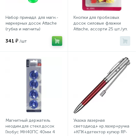
Хлорсодержащие средства
Почтовые ящики
Набор принадл. для магн.-
Кнопки для пробковых
маркерных досок Attache
досок силовые флажки
(губка и магниты)
Attache, ассорти 25 шт./уп.
Экспресс-контроль концентрации
19
Приставки к столам
дезсредств
341 ₽
/шт
Пюпитры
Ресепшн
2
Сейфы автомобильные
Сейфы взломостойкие
Магнитный держатель
Указка лазерная
неодим.для стекл.досок
светодиод+ кр.лазер+ручка
Глобус МН40ПС 40мм 4
+КПК+детектор купюр RP-
2
Сейфы гостиничные