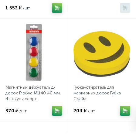
шт/блистер
36
1 553 ₽
/шт
Сейфы депозитные
Сейфы засыпные
Сейфы мебельные
Сейфы огне-взломостойкие
Магнитный держатель д/
Губка-стиратель для
досок Глобус МЦ40 40 мм
маркерных досок Губка
Сейфы огнестойкие
4 шт/уп ассорт.
Смайл
370 ₽
204 ₽
/шт
/шт
Сейфы оружейные