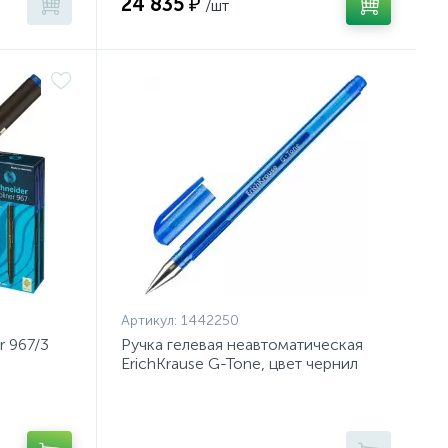
24 835 ₽
/шт
Артикул:
1442250
 967/3
Ручка гелевая неавтоматическая
ErichKrause G-Tone, цвет чернил
синий