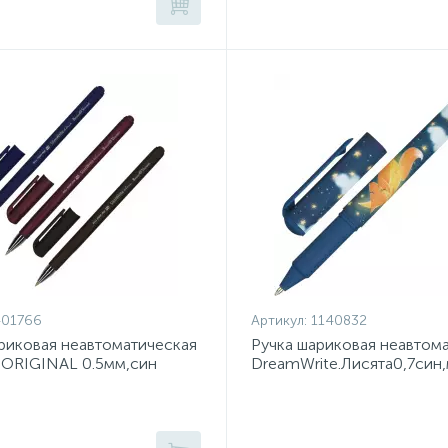
401766
Артикул:
1140832
риковая неавтоматическая
Ручка шариковая неавтом
eORIGINAL 0.5мм,син
DreamWrite.Лисята0,7син
20-0006
0264/01