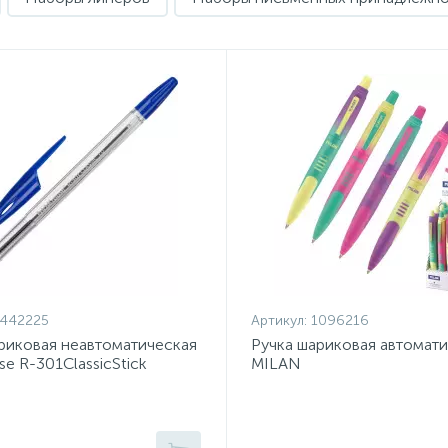
1442225
Артикул:
1096216
риковая неавтоматическая
Ручка шариковая автомат
se R-301ClassicStick
MILAN
 4шт
COMPACTSunset,син,мас