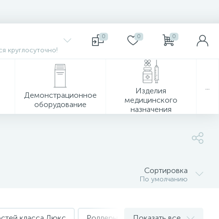
0
0
0
я круглосуточно!
...
Изделия
Демонстрационное
медицинского
оборудование
назначения
Сортировка
По умолчанию
стей класса Люкс
Роллеры
Показать все
Ручки гелевые автома