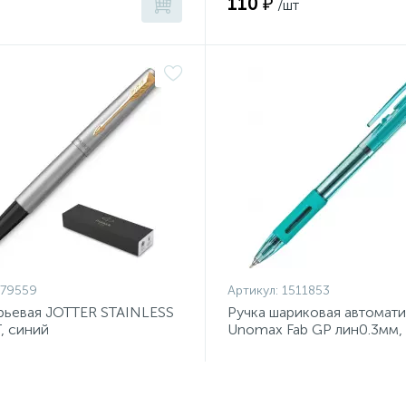
110 ₽
/шт
879559
Артикул:
1511853
рьевая JOTTER STAINLESS
Ручка шариковая автомат
, синий
Unomax Fab GP лин0.3мм,
,0мм2030948 Франция
ш0,5мм,син,масл,манж