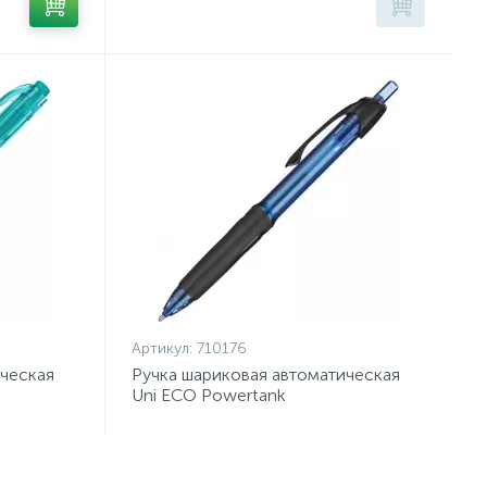
Артикул:
710176
ическая
Ручка шариковая автоматическая
Uni ECO Powertank
0,4,син,масл,манж SN-220