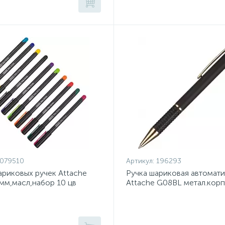
079510
Артикул:
196293
риковых ручек Attache
Ручка шариковая автомат
5мм,масл,набор 10 цв
Attache G08BL метал.корп
манж