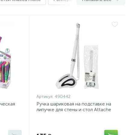
Артикул:
490442
ическая
Ручка шариковая на подставке на
липучке для стены и стол Attache
л,манж176568920SN
син,син.ст