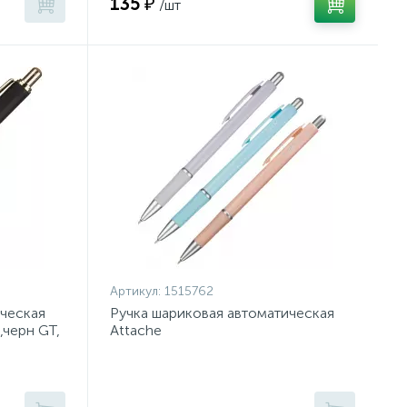
135 ₽
/шт
Артикул:
1515762
ическая
Ручка шариковая автоматическая
,черн GT,
Attache
SelectionFlora0,35,син,масл,манж,асс