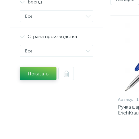
Бренд
Все
Страна производства
Все
Показать
Артикул:
Ручка ша
ErichKrau
масл,син