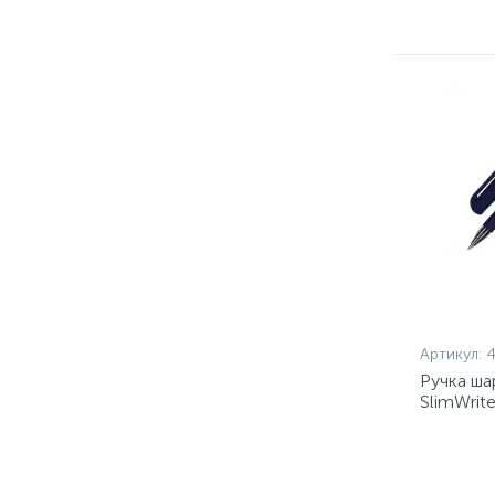
Артикул:
Ручка ша
SlimWrit
3цв.кор