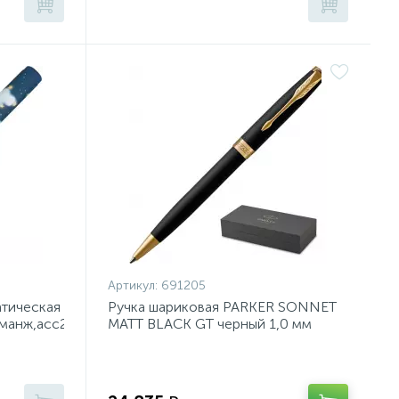
Артикул:
691205
атическая
Ручка шариковая PARKER SONNET
,манж,асс20-
MATT BLACK GT черный 1,0 мм
1931519