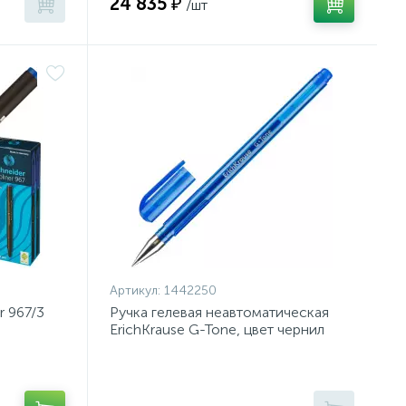
24 835 ₽
/шт
Артикул:
1442250
 967/3
Ручка гелевая неавтоматическая
ErichKrause G-Tone, цвет чернил
синий