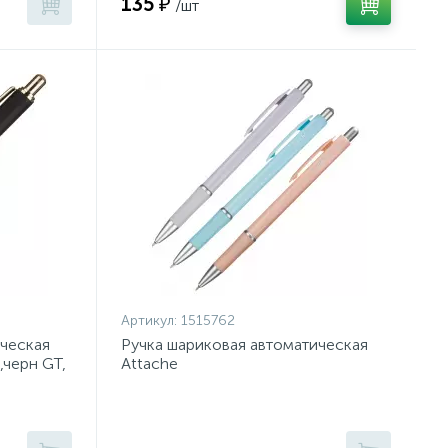
135 ₽
/шт
Артикул:
1515762
ическая
Ручка шариковая автоматическая
,черн GT,
Attache
SelectionFlora0,35,син,масл,манж,асс