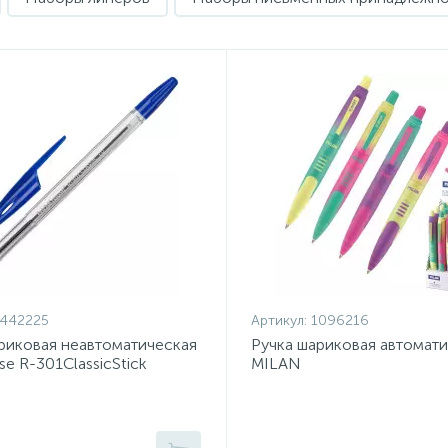
1442225
Артикул:
1096216
риковая неавтоматическая
Ручка шариковая автомат
se R-301ClassicStick
MILAN
 4шт
COMPACTSunset,син,мас