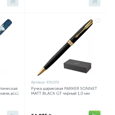
Артикул:
691205
атическая
Ручка шариковая PARKER SONNET
,манж,асс20-
MATT BLACK GT черный 1,0 мм
1931519