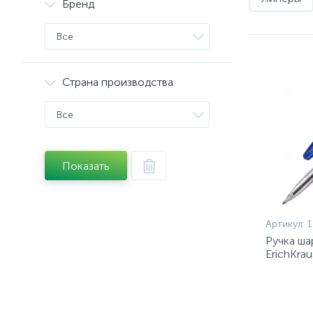
Бренд
Все
Страна производства
Все
Показать
Артикул:
Ручка ша
ErichKrau
масл,син