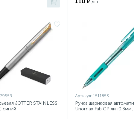
110 ₽
/шт
879559
Артикул:
1511853
рьевая JOTTER STAINLESS
Ручка шариковая автомат
, синий
Unomax Fab GP лин0.3мм,
,0мм2030948 Франция
ш0,5мм,син,масл,манж