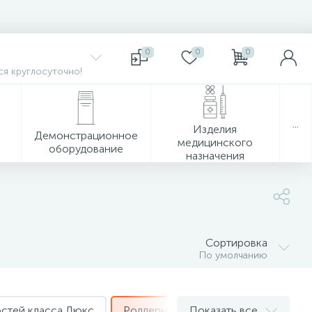
0
0
0
я круглосуточно!
...
Изделия
Демонстрационное
медицинского
оборудование
назначения
Сортировка
По умолчанию
стей класса Люкс
Роллеры
Показать все
Ручки гелевые автома