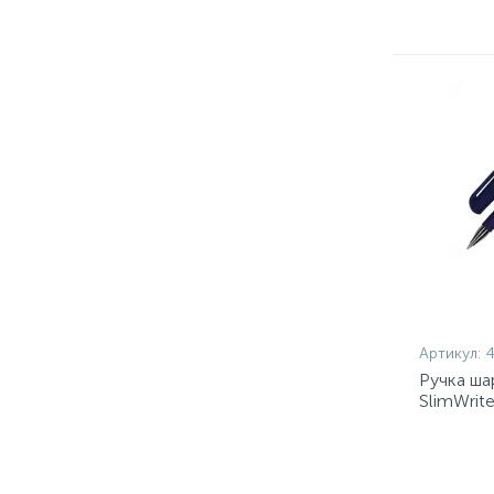
Артикул:
Ручка ша
SlimWrit
3цв.кор