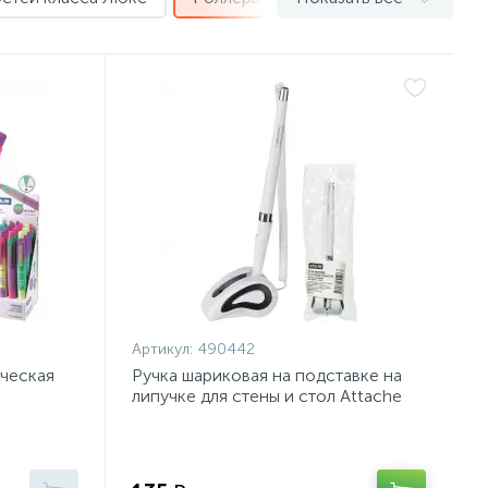
Артикул:
490442
ическая
Ручка шариковая на подставке на
липучке для стены и стол Attache
л,манж176568920SN
син,син.ст