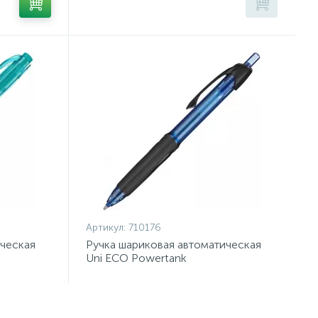
Артикул:
710176
ическая
Ручка шариковая автоматическая
Uni ECO Powertank
0,4,син,масл,манж SN-220