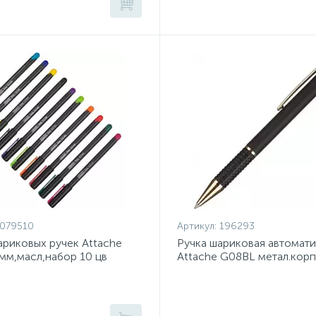
079510
Артикул:
196293
риковых ручек Attache
Ручка шариковая автомат
5мм,масл,набор 10 цв
Attache G08BL метал.корп
манж