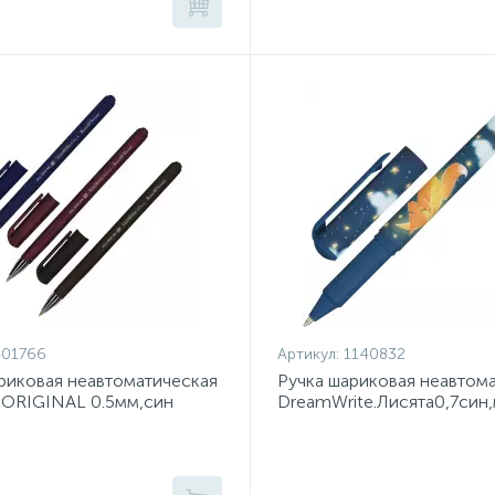
401766
Артикул:
1140832
риковая неавтоматическая
Ручка шариковая неавтом
eORIGINAL 0.5мм,син
DreamWrite.Лисята0,7син
20-0006
0264/01