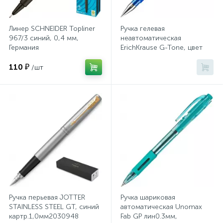
Хлорсодержащие средства
Почтовые ящики
Линер SCHNEIDER Topliner
Ручка гелевая
967/3 синий, 0,4 мм,
неавтоматическая
Германия
ErichKrause G-Tone, цвет
Экспресс-контроль концентрации
19
чернил синий
Приставки к столам
дезсредств
110 ₽
/шт
Пюпитры
Ресепшн
2
Сейфы автомобильные
Сейфы взломостойкие
Ручка перьевая JOTTER
Ручка шариковая
STAINLESS STEEL GT, синий
автоматическая Unomax
картр.1,0мм2030948
Fab GP лин0.3мм,
2
Сейфы гостиничные