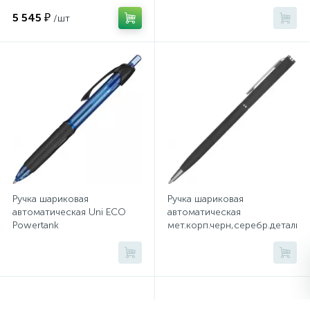
Франция
ш0,5мм,син,масл,манж
5 545 ₽
/шт
Сейфы депозитные
Сейфы засыпные
Сейфы мебельные
Сейфы огне-взломостойкие
Ручка шариковая
Ручка шариковая
автоматическая Uni ECO
автоматическая
Сейфы огнестойкие
Powertank
мет.корп.черн,серебр.детали,м
0,4,син,масл,манж SN-220
лого
Сейфы оружейные