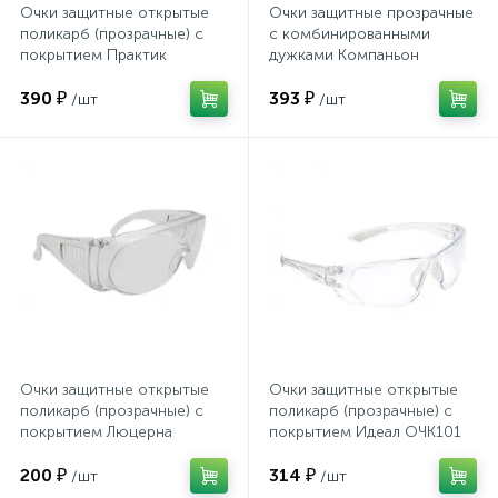
Очки защитные открытые
Очки защитные прозрачные
поликарб (прозрачные) с
с комбинированными
покрытием Практик
дужками Компаньон
Хлорсодержащие средства
Почтовые ящики
ОЧК301 KN
ОЧК701 KN
390 ₽
393 ₽
/шт
/шт
Экспресс-контроль концентрации
19
Приставки к столам
дезсредств
Пюпитры
Ресепшн
2
Сейфы автомобильные
Очки защитные открытые
Очки защитные открытые
поликарб (прозрачные) с
поликарб (прозрачные) с
Сейфы взломостойкие
покрытием Люцерна
покрытием Идеал ОЧК101
ОЧК304 KN
KN
200 ₽
314 ₽
/шт
/шт
2
Сейфы гостиничные