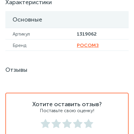
Характеристики
Хлорсодержащие средства
Почтовые ящики
Основные
Экспресс-контроль концентрации
19
Артикул
1319062
Приставки к столам
дезсредств
Бренд
РОСОМЗ
Пюпитры
Отзывы
Ресепшн
2
Сейфы автомобильные
Хотите оставить отзыв?
Поставьте свою оценку!
Сейфы взломостойкие
2
Сейфы гостиничные