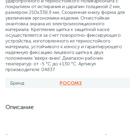
ударопрочного и термостойкого поликарбоната с
покрытием от истирания и царапин толщиной 2 мм,
26
12
3
размером 210х338,9 мм. Скошенная книзу форма для
От насекомых и грызунов
Медицинская вата и салфетки
Кэшбоксы
увеличения эргономики изделия. Огнестойкая
окантовка экрана из электроизоляционного
материала. Крепление щитка к защитной каске
3
Отбеливатели и пятновыводители
Медицинский инструментарий
Матрасы
осуществляется за счет поворотно-фиксирующего
устройства, изготовленного из термостойкого
материала, устойчивого к износу и гарантирующего
По уходу за коврами и мебелью
Медицинское белье и покрытия
Мебель для дошкольных учреждений
надежную фиксацию лицевого щитка в двух
положениях 'вверх-вниз'. Диапазон рабочих
температур: от -5 °C до +130 °C. Артикул
31
3
производителя: 04837.
По уходу за стеклами и зеркалами
Медицинское оборудование
Мебель для столовых
Бренд
РОСОМЗ
2
Порошок автомат
Пластыри и повязки
Мебель для торговых залов
Описание
2
Порошок для ручной стирки
Процедурная одежда
Мебель хозяйственная
Расходные материалы для гинекологии и
3
4
Порошок универсальный
Медицинская мебель
урологии