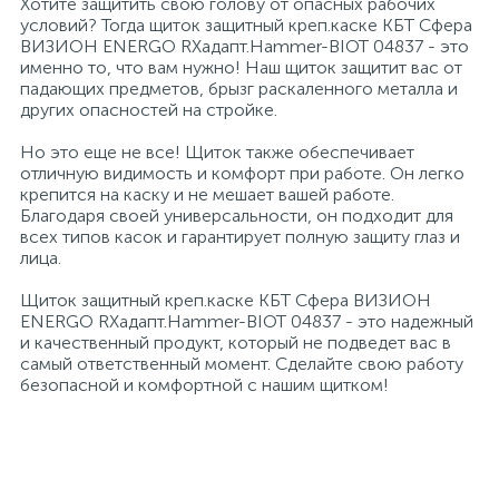
Хотите защитить свою голову от опасных рабочих
условий? Тогда щиток защитный креп.каске КБТ Сфера
Профессиональные дезинфицирующие
18
ВИЗИОН ENERGO RXадапт.Hammer-BIOT 04837 - это
Расходные материалы для ортопедии
Мини-кухни
средства
именно то, что вам нужно! Наш щиток защитит вас от
падающих предметов, брызг раскаленного металла и
других опасностей на стройке.
Профессиональные чистящие и
3
2
Расходные материалы для стерилизации
Многоместные секции
дезинфицирующие средства
Но это еще не все! Щиток также обеспечивает
отличную видимость и комфорт при работе. Он легко
Системы и компоненты для взятия
крепится на каску и не мешает вашей работе.
Специальные средства для стирки
Модульная мягкая мебель
биологического материала
Благодаря своей универсальности, он подходит для
всех типов касок и гарантирует полную защиту глаз и
лица.
Средства специального назначения
Средства первой помощи
Надувная мебель и матрасы
Щиток защитный креп.каске КБТ Сфера ВИЗИОН
ENERGO RXадапт.Hammer-BIOT 04837 - это надежный
258
и качественный продукт, который не подведет вас в
Универсальные
Таблетницы
Обувницы
самый ответственный момент. Сделайте свою работу
безопасной и комфортной с нашим щитком!
4
Химия для прачечных и химчисток
Тесты на наркотики
Организаторы рабочего места
Хирургическая одежда
Пластиковая мебель