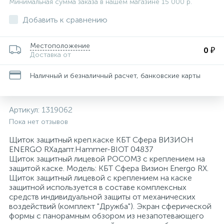
Минимальная сумма заказа в нашем магазине 15 000 р.
Для медицинского инструментария, изделий
29
36
34
8
4
Пакеты почтовые
Запасной баллончик
Конференц-кресла
Скобы для степлеров
Товары для бани и сауны
Папки адресные
Ценники и держатели для ценников
Тележки уборочные
Добавить к сравнению
и поверхностей
Этикетки и оборудование для торговой
47
11
1
Местоположение
0 ₽
Планинги
Кондиционеры для белья
Защитная одежда
Кресла для детей
Скрепки, кнопки, булавки и зажимы для бумаг
Товары для пикника
Электрогирлянды и световые фигуры
Технические ткани и полотенца
Доставка от
маркировки
Наличный и безналичный расчет, банковские карты
Изделия для сбора и хранения медицинских
12
8
1
Самоклеящиеся этикетки специальные
Моющие средства для уборки помещений
Кресла для операторов
Степлеры, антистеплеры
Тренажеры и фитнес
отходов
Артикул:
1319062
3
4
1
Самоклеящиеся этикетки универсальные
Мыло жидкое
Инъекционные средства
Кресла для руководителей
Сувениры
Туризм
Пока нет отзывов
Щиток защитный креп.каске КБТ Сфера ВИЗИОН
Самоклеящиеся этикетки универсальные
22
1
Мыло кусковое
Контактные среды для исследований
Кресла и пуфы
Штемпельная продукция
ENERGO RXадапт.Hammer-BIOT 04837
нестандартных размеров
Щиток защитный лицевой РОСОМЗ с креплением на
защитой каске. Модель: КБТ Сфера Визион Energo RX.
117
2
2
Щиток защитный лицевой с креплением на каске
Средства для удаления этикеток
Освежители воздуха автоматические
Марля
Кресла с ортопедическими свойствами
защитной используется в составе комплексных
средств индивидуальной защиты от механических
воздействий (комплект "Дружба"). Экран сферической
73
2
От накипи
Маски одноразовые
Кровати и изголовья
формы с панорамным обзором из незапотевающего