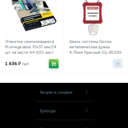
Тумбы
Урны
Флаги
Этикетки самоклеящиеся
Замок системы Гаслок
Promega label 70х37 мм/24
металлическая дужка
шт. на листе А4 (100 лист
4,76мм Красный (GL-8521N-
KD-RED)
Фурнитура и комплектующие
1 636 ₽
/шт
Фурнитура к дверям
Акции и скидки
Цветочницы
Бренды
Шкафы