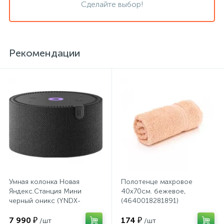
Сделайте выбор!
Сейфы депозитные
Рекомендации
Сейфы засыпные
Сейфы мебельные
Сейфы огне-взломостойкие
Сейфы огнестойкие
Умная колонка Новая
Полотенце махровое
Яндекс.Станция Мини
40х70см. бежевое,
Сейфы оружейные
черный оникс (YNDX-
(4640018281891)
00021K)
7 990 ₽
174 ₽
/шт
/шт