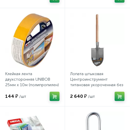
Системы хранения
Стеллажи
Столы
Столы обеденные
Клейкая лента
Лопата штыковая
Стулья для посетителей
двухсторонняя UNIBOB
Центроинструмент
25мм х 10м (полипропилен)
титановая укороченная без
рукоятки (1362)
1
Стулья и табуреты
144 ₽
2 640 ₽
/шт
/шт
Тележки специализированные