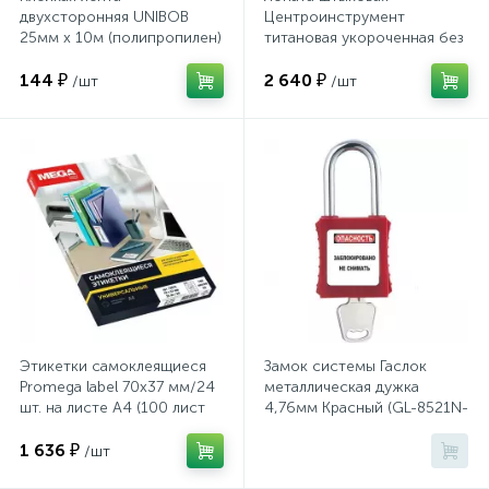
Тумбы
двухсторонняя UNIBOB
Центроинструмент
25мм х 10м (полипропилен)
титановая укороченная без
рукоятки (1362)
144 ₽
2 640 ₽
/шт
/шт
Урны
Флаги
Фурнитура и комплектующие
Фурнитура к дверям
Этикетки самоклеящиеся
Замок системы Гаслок
Цветочницы
Promega label 70х37 мм/24
металлическая дужка
шт. на листе А4 (100 лист
4,76мм Красный (GL-8521N-
KD-RED)
Шкафы
1 636 ₽
/шт