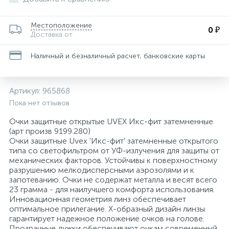
Для медицинского инструментария, изделий
29
36
34
8
4
Пакеты почтовые
Запасной баллончик
Конференц-кресла
Скобы для степлеров
Товары для бани и сауны
Папки адресные
Ценники и держатели для ценников
Тележки уборочные
и поверхностей
Местоположение
0 ₽
Доставка от
Этикетки и оборудование для торговой
47
11
1
Планинги
Кондиционеры для белья
Защитная одежда
Кресла для детей
Скрепки, кнопки, булавки и зажимы для бумаг
Товары для пикника
Электрогирлянды и световые фигуры
Технические ткани и полотенца
Наличный и безналичный расчет, банковские карты
маркировки
Изделия для сбора и хранения медицинских
12
8
1
Самоклеящиеся этикетки специальные
Моющие средства для уборки помещений
Кресла для операторов
Степлеры, антистеплеры
Тренажеры и фитнес
отходов
Артикул:
965868
Пока нет отзывов
3
4
1
Самоклеящиеся этикетки универсальные
Мыло жидкое
Инъекционные средства
Кресла для руководителей
Сувениры
Туризм
Очки защитные открытые UVEX Икс-фит затемненные
(арт произв 9199.280)
Очки защитные Uvex 'Икс-фит' затемненные открытого
Самоклеящиеся этикетки универсальные
22
1
типа со светофильтром от УФ-излучения для защиты от
Мыло кусковое
Контактные среды для исследований
Кресла и пуфы
Штемпельная продукция
нестандартных размеров
механических факторов. Устойчивы к поверхностному
разрушению мелкодисперсными аэрозолями и к
запотеванию. Очки не содержат металла и весят всего
117
2
2
Средства для удаления этикеток
Освежители воздуха автоматические
Марля
Кресла с ортопедическими свойствами
23 грамма - для наилучшего комфорта использования.
Инновационная геометрия линз обеспечивает
оптимальное прилегание. X-образный дизайн линзы
73
2
От накипи
Маски одноразовые
Кровати и изголовья
гарантирует надежное положение очков на голове.
Прозрачные дужки обеспечивают очкам современный,