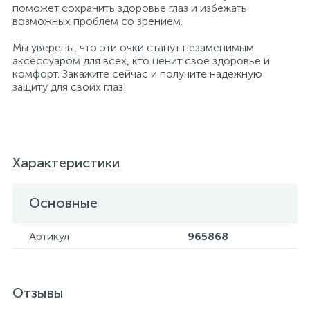
поможет сохранить здоровье глаз и избежать
возможных проблем со зрением.
Хлорсодержащие средства
Почтовые ящики
Мы уверены, что эти очки станут незаменимым
аксессуаром для всех, кто ценит свое здоровье и
комфорт. Закажите сейчас и получите надежную
Экспресс-контроль концентрации
19
Приставки к столам
защиту для своих глаз!
дезсредств
Пюпитры
Характеристики
Ресепшн
Основные
2
Сейфы автомобильные
Артикул
965868
Сейфы взломостойкие
Отзывы
2
Сейфы гостиничные