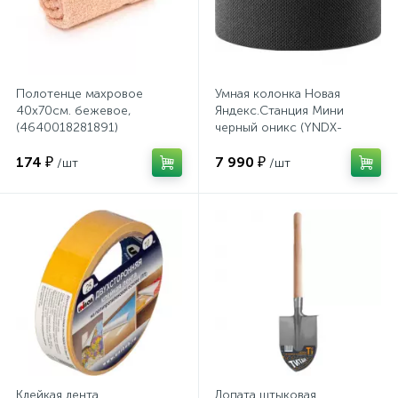
Системы хранения
Стеллажи
Полотенце махровое
Умная колонка Новая
40х70см. бежевое,
Яндекс.Станция Мини
Столы
(4640018281891)
черный оникс (YNDX-
00021K)
174 ₽
7 990 ₽
/шт
/шт
Столы обеденные
Стулья для посетителей
1
Стулья и табуреты
Тележки специализированные
Клейкая лента
Лопата штыковая