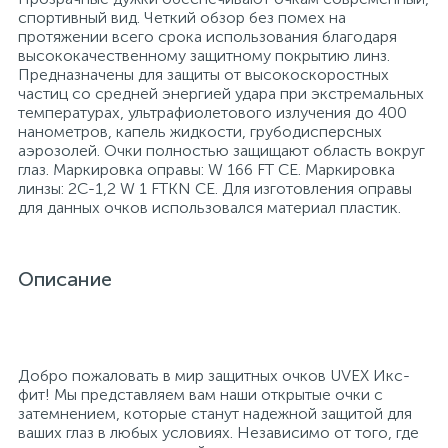
спортивный вид. Четкий обзор без помех на
26
12
3
протяжении всего срока использования благодаря
От насекомых и грызунов
Медицинская вата и салфетки
Кэшбоксы
высококачественному защитному покрытию линз.
Предназначены для защиты от высокоскоростных
частиц со средней энергией удара при экстремальных
3
Отбеливатели и пятновыводители
Медицинский инструментарий
Матрасы
температурах, ультрафиолетового излучения до 400
нанометров, капель жидкости, грубодисперсных
аэрозолей. Очки полностью защищают область вокруг
глаз. Маркировка оправы: W 166 FT CE. Маркировка
По уходу за коврами и мебелью
Медицинское белье и покрытия
Мебель для дошкольных учреждений
линзы: 2C-1,2 W 1 FTKN CE. Для изготовления оправы
для данных очков использовался материал пластик.
31
3
По уходу за стеклами и зеркалами
Медицинское оборудование
Мебель для столовых
Описание
2
Порошок автомат
Пластыри и повязки
Мебель для торговых залов
2
Порошок для ручной стирки
Процедурная одежда
Мебель хозяйственная
Добро пожаловать в мир защитных очков UVEX Икс-
фит! Мы представляем вам наши открытые очки с
затемнением, которые станут надежной защитой для
Расходные материалы для гинекологии и
3
4
ваших глаз в любых условиях. Независимо от того, где
Порошок универсальный
Медицинская мебель
урологии