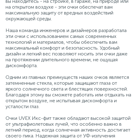
вы находитесь - на стройке, в гараже, на природе или
на открытом воздухе - эти очки обеспечат вам
Профессиональные дезинфицирующие
18
максимальную защиту от вредных воздействий
Расходные материалы для ортопедии
Мини-кухни
средства
окружающей среды.
Наша команда инженеров и дизайнеров разработала
Профессиональные чистящие и
3
2
Расходные материалы для стерилизации
Многоместные секции
эти очки с использованием самых современных
дезинфицирующие средства
технологий и материалов, чтобы обеспечить вам
максимальный комфорт и безопасность. Удобный
Системы и компоненты для взятия
дизайн и легкий вес позволяют носить эти очки даже
Специальные средства для стирки
Модульная мягкая мебель
биологического материала
на протяжении длительного времени, не ощущая
дискомфорта.
Средства специального назначения
Средства первой помощи
Надувная мебель и матрасы
Одним из главных преимуществ наших очков является
затемненные стекла, которые защищают глаза от
яркого солнечного света и блестящих поверхностей.
258
Благодаря этому вы сможете работать или отдыхать на
Универсальные
Таблетницы
Обувницы
открытом воздухе, не испытывая дискомфорта и
усталости глаз.
4
Химия для прачечных и химчисток
Тесты на наркотики
Организаторы рабочего места
Очки UVEX Икс-фит также обладают высокой защитой
от ультрафиолетовых лучей, что особенно важно в
летний период, когда солнечная активность достигает
Хирургическая одежда
Пластиковая мебель
своего пика. Надежная защита от УФ-излучения