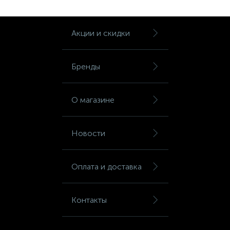
Шкафы для бумаг
Акции и скидки
Шкафы для одежды
Бренды
Шкафы для сумок
О магазине
Шкафы картотечные
Новости
Шкафы тамбурные
Оплата и доставка
Школьная мебель
Контакты
Ящики для ключей