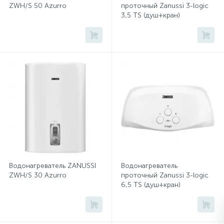
ZWH/S 50 Azurro
проточный Zanussi 3-logic
3,5 TS (душ+кран)
Микатермические обогреватели
Сейфы депозитные
Очистители воздуха
Сплит-системы бытовые
Сейфы засыпные
Тепловые завесы
Тепловые пушки
Термовентиляторы
Термометры
Сейфы мебельные
Увлажнители воздуха
Сейфы огне-взломостойкие
Экраны для кондиционеров
Сейфы огнестойкие
Водонагреватель ZANUSSI
Водонагреватель
ZWH/S 30 Azurro
проточный Zanussi 3-logic
6,5 TS (душ+кран)
Сейфы оружейные