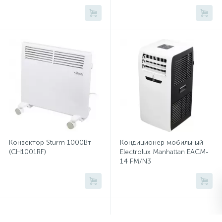
накопительный
Микатермические обогреватели
Сейфы депозитные
Очистители воздуха
Сплит-системы бытовые
Сейфы засыпные
Тепловые завесы
Тепловые пушки
Термовентиляторы
Термометры
Сейфы мебельные
Увлажнители воздуха
Сейфы огне-взломостойкие
Экраны для кондиционеров
Конвектор Sturm 1000Вт
Кондиционер мобильный
(CH1001RF)
Electrolux Manhattan EACM-
Сейфы огнестойкие
14 FM/N3
Сейфы оружейные