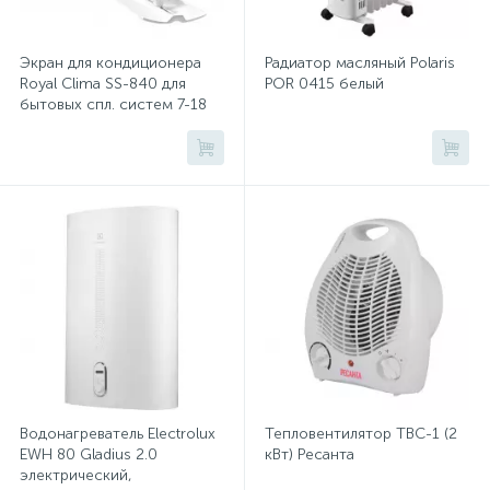
Климатическая техника Xiaomi
Хлорсодержащие средства
Почтовые ящики
Экран для кондиционера
Радиатор масляный Polaris
Климатическая техника Zanussi
Royal Clima SS-840 для
POR 0415 белый
бытовых спл. систем 7-18
Экспресс-контроль концентрации
19
BTU
Климатическая техника ZILON
Приставки к столам
дезсредств
Климатическая техника РЕСАНТА
Пюпитры
Климатическая техника РЭМО
Ресепшн
Климатическая техника Стеклоприбор
Климатическая техника Экодизайн
2
Сейфы автомобильные
Климатические комплексы
Конвекторы
Сейфы взломостойкие
Водонагреватель Electrolux
Кондиционеры мобильные
Тепловентилятор ТВС-1 (2
EWH 80 Gladius 2.0
кВт) Ресанта
электрический,
2
Масляные обогреватели
Метеостанции
Сейфы гостиничные