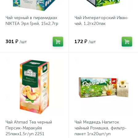
Хлорсодержащие средства
Почтовые ящики
Чай черный в пирамидках
Чай Императорский Иван-
NIKTEA Эрл Грей, 15х2,7гр
чай, 1,2гх20пак
Экспресс-контроль концентрации
19
Приставки к столам
дезсредств
301 ₽
172 ₽
/шт
/шт
Пюпитры
Ресепшн
2
Сейфы автомобильные
Сейфы взломостойкие
Чай Ahmad Tea черный
Чай Медведъ Напиток
Персик-Маракуйя
чайный Ромашка, фильтр-
25пакx1,5г/уп 2251
пакет 1гx20шт/уп
2
Сейфы гостиничные