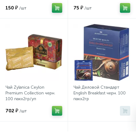
150 ₽
75 ₽
/шт
/шт
Сейфы депозитные
Сейфы засыпные
Сейфы мебельные
Сейфы огне-взломостойкие
Чай Zylanica Ceylon
Чай Деловой Стандарт
Premium Collection черн.
English Breakfast черн. 100
Сейфы огнестойкие
100 пакx2гр/уп
пакx2гр
702 ₽
/шт
Сейфы оружейные