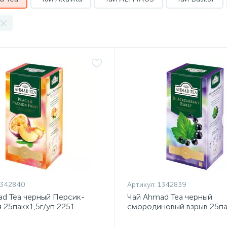
1342840
Артикул:
1342839
d Tea черный Персик-
Чай Ahmad Tea черный
 25пакx1,5г/уп 2251
смородиновый взрыв 25па
2250