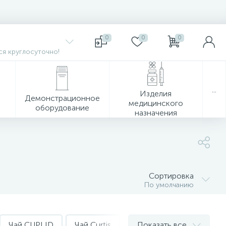
0
0
0
я круглосуточно!
...
Изделия
Демонстрационное
медицинского
оборудование
назначения
Сортировка
По умолчанию
Чай CUPLID
Чай Curtis
Чай Dammann
Показать все
Чай G