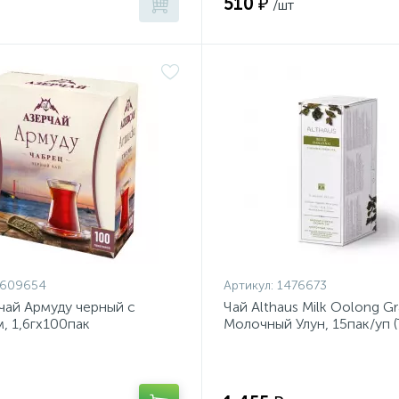
510 ₽
/шт
1609654
Артикул:
1476673
чай Армуду черный с
Чай Althaus Milk Oolong G
, 1,6гх100пак
Молочный Улун, 15пак/уп 
GP0058)