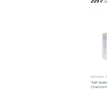
209 ₽
/
Артикул:
1
Чай трав
Chamomi
20пакx1,