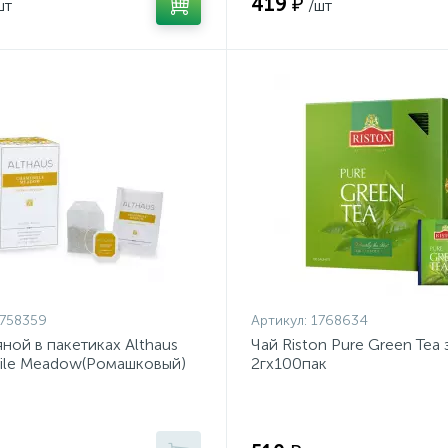
419 ₽
шт
/шт
758359
Артикул:
1768634
яной в пакетиках Althaus
Чай Riston Pure Green Tea 
le Meadow(Ромашковый)
2гх100пак
5гр