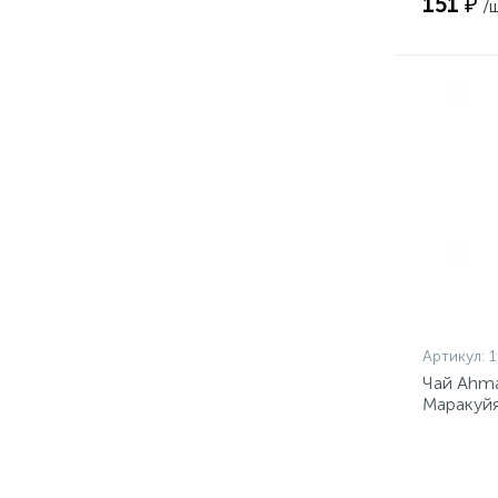
151 ₽
/
Артикул:
Чай Ahma
Маракуйя