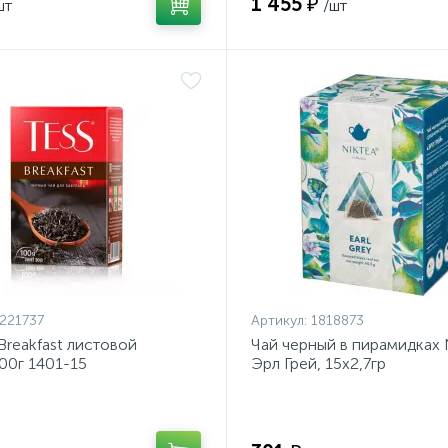
1 455 ₽
шт
/шт
221737
Артикул:
1818873
 Breakfast листовой
Чай черный в пирамидках
00г 1401-15
Эрл Грей, 15х2,7гр