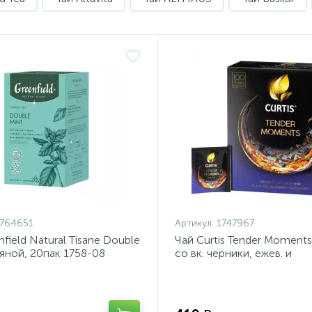
764651
Артикул:
1747967
field Natural Tisane Double
Чай Curtis Tender Moment
вяной, 20пак 1758-08
со вк. черники, ежев. и
мяты,1,5гх100пак