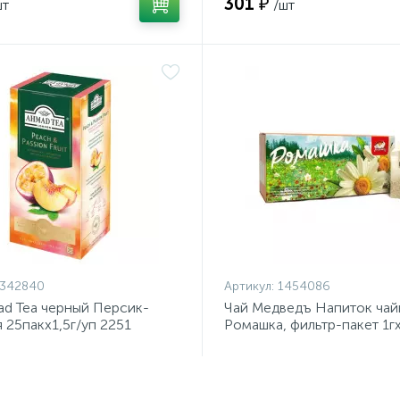
301 ₽
шт
/шт
1342840
Артикул:
1454086
d Tea черный Персик-
Чай Медведъ Напиток чай
 25пакx1,5г/уп 2251
Ромашка, фильтр-пакет 1г