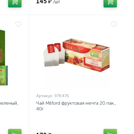
145 ₽
/шт
Артикул:
976476
зеленый,
Чай Milford фруктовая мечта 20 пак.,
40г