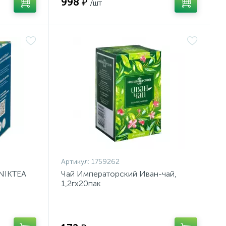
998 ₽
/шт
Артикул:
1759262
 NIKTEA
Чай Императорский Иван-чай,
1,2гх20пак