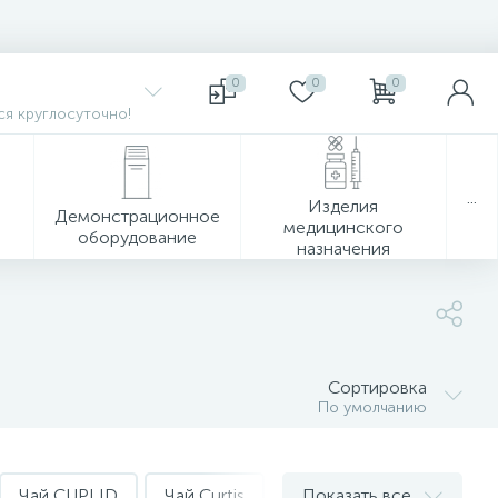
0
0
0
я круглосуточно!
...
Изделия
Демонстрационное
медицинского
оборудование
назначения
Сортировка
По умолчанию
Чай CUPLID
Чай Curtis
Чай Dammann
Показать все
Чай G