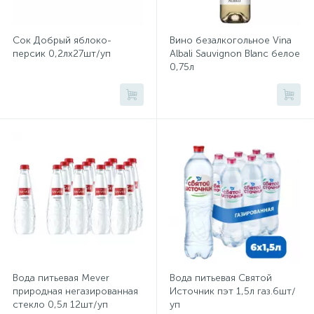
Безалкогольные напитки Sprite
Хлорсодержащие средства
Почтовые ящики
Сок Добрый яблоко-
Вино безалкогольное Vina
Безалкогольные напитки Star-bar
персик 0,2лх27шт/уп
Albali Sauvignon Blanc белое
0,75л
Экспресс-контроль концентрации
19
Безалкогольные напитки SVETLA
Приставки к столам
дезсредств
Безалкогольные напитки Swell
Пюпитры
Безалкогольные напитки Tesla Voda
Ресепшн
Безалкогольные напитки Valio
Безалкогольные напитки VitaOxyV
2
Сейфы автомобильные
Безалкогольные напитки Vittel
Сейфы взломостойкие
Вода питьевая Mever
Безалкогольные напитки Volvic
Вода питьевая Святой
природная негазированная
Источник пэт 1,5л газ.6шт/
стекло 0,5л 12шт/уп
уп
2
Безалкогольные напитки Voss
Сейфы гостиничные