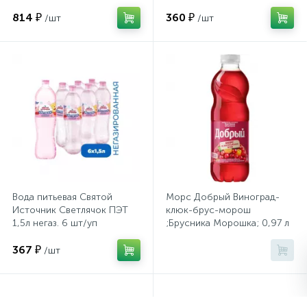
814 ₽
360 ₽
/шт
/шт
Безалкогольные напитки Агуша
Сейфы депозитные
Безалкогольные напитки Акваника
Сейфы засыпные
Безалкогольные напитки Арджи
Безалкогольные напитки Архыз
Сейфы мебельные
Безалкогольные напитки Байкал
Сейфы огне-взломостойкие
Безалкогольные напитки БЖНИ
Вода питьевая Святой
Морс Добрый Виноград-
Источник Светлячок ПЭТ
клюк-брус-морош
Безалкогольные напитки Боржоми
Сейфы огнестойкие
1,5л негаз. 6 шт/уп
;Брусника Морошка; 0,97 л
Безалкогольные напитки Вкусвилл
367 ₽
/шт
Сейфы оружейные
Безалкогольные напитки ГЛАВВОДА