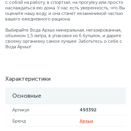
с собой на работу, в спортзал, на прогулку или просто
наслаждаться ею дома. У нас есть уверенность, что Вы
оцените нашу воду, и она станет незаменимой частью
Хлорсодержащие средства
Почтовые ящики
вашего ежедневного рациона.
Выбирайте Вода Архыз минеральная, негазированная,
Экспресс-контроль концентрации
19
объемом 1,5 литра, в упаковке из 6 бутылок, и дарите
Приставки к столам
дезсредств
своему организму самое лучшее. Заботьтесь о себе с
Вода Архыз!
Пюпитры
Ресепшн
Характеристики
2
Сейфы автомобильные
Основные
Артикул
493392
Сейфы взломостойкие
Бренд
Архыз
2
Сейфы гостиничные