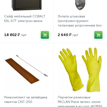
Тумбы
Сейф мебельный СOBALT
Лопата штыковая
Урны
EKL-67Т электрон.замок
Центроинструмент
титановая укороченная без
рукоятки (1362)
Флаги
18 802 ₽
2 640 ₽
/шт
/шт
Фурнитура и комплектующие
Фурнитура к дверям
Цветочницы
Шкафы
Ремкомплект на запайщика
Перчатки резиновые
пакетов CNT-200
PACLAN Practi латекс хлопк
напыление в ассорт 407895