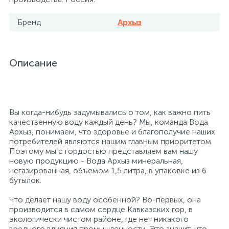
26
12
3
От насекомых и грызунов
Медицинская вата и салфетки
Кэшбоксы
Бренд
Архыз
3
Отбеливатели и пятновыводители
Медицинский инструментарий
Матрасы
Описание
По уходу за коврами и мебелью
Медицинское белье и покрытия
Мебель для дошкольных учреждений
Вы когда-нибудь задумывались о том, как важно пить
31
3
По уходу за стеклами и зеркалами
Медицинское оборудование
Мебель для столовых
качественную воду каждый день? Мы, команда Вода
Архыз, понимаем, что здоровье и благополучие наших
потребителей являются нашим главным приоритетом.
2
Поэтому мы с гордостью представляем вам нашу
Порошок автомат
Пластыри и повязки
Мебель для торговых залов
новую продукцию - Вода Архыз минеральная,
негазированная, объемом 1,5 литра, в упаковке из 6
бутылок.
2
Порошок для ручной стирки
Процедурная одежда
Мебель хозяйственная
Что делает нашу воду особенной? Во-первых, она
производится в самом сердце Кавказских гор, в
Расходные материалы для гинекологии и
3
4
экологически чистом районе, где нет никакого
Порошок универсальный
Медицинская мебель
урологии
вредного влияния промышленности. Это значит, что