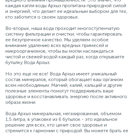
каждая капля воды Архыз пропитана природной силой
и энергией, что делает ее идеальным выбором для тех,
Профессиональные дезинфицирующие
18
Расходные материалы для ортопедии
Мини-кухни
кто заботится о своем здоровье.
средства
Во-вторых, наша вода проходит многоступенчатую
Профессиональные чистящие и
3
2
систему фильтрации и очистки, чтобы гарантировать
Расходные материалы для стерилизации
Многоместные секции
дезинфицирующие средства
ее безупречное качество. Мы уделяем особое
внимание удалению всех вредных примесей и
микроорганизмов, чтобы вы могли наслаждаться
Системы и компоненты для взятия
Специальные средства для стирки
Модульная мягкая мебель
чистой и свежей водой каждый раз, когда открываете
биологического материала
бутылку Вода Архыз.
Средства специального назначения
Средства первой помощи
Надувная мебель и матрасы
Но это еще не все! Вода Архыз имеет уникальный
состав минералов, который обогащает ваш организм
всем необходимым. Магний, калий, кальций и другие
258
полезные элементы помогут поддерживать ваше
Универсальные
Таблетницы
Обувницы
здоровье и восстанавливать энергию после активного
образа жизни.
4
Химия для прачечных и химчисток
Тесты на наркотики
Организаторы рабочего места
Вода Архыз минеральная, негазированная, объемом
1,5 литра, в упаковке из 6 бутылок - это идеальное
решение для всех, кто ценит свое здоровье и
стремится к гармонии с природой. Вы можете брать ее
Хирургическая одежда
Пластиковая мебель