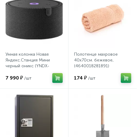
Системы хранения
Стеллажи
Столы
Умная колонка Новая
Полотенце махровое
Яндекс.Станция Мини
40х70см. бежевое,
Столы обеденные
черный оникс (YNDX-
(4640018281891)
00021K)
7 990 ₽
174 ₽
/шт
/шт
Стулья для посетителей
1
Стулья и табуреты
Тележки специализированные