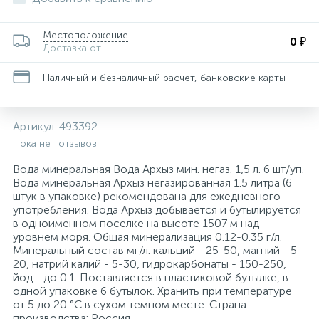
Для медицинского инструментария, изделий
162
29
36
34
8
4
Пакеты почтовые
Запасной баллончик
Конференц-кресла
Скобы для степлеров
Товары для бани и сауны
Папки адресные
Средства защиты органов дыхания
Ценники и держатели для ценников
Тележки уборочные
и поверхностей
Местоположение
0 ₽
Доставка от
Этикетки и оборудование для торговой
116
47
11
1
Планинги
Кондиционеры для белья
Защитная одежда
Кресла для детей
Скрепки, кнопки, булавки и зажимы для бумаг
Товары для пикника
Электрогирлянды и световые фигуры
Средства защиты органов зрения
Технические ткани и полотенца
Наличный и безналичный расчет, банковские карты
маркировки
Изделия для сбора и хранения медицинских
12
21
8
1
Самоклеящиеся этикетки специальные
Моющие средства для уборки помещений
Кресла для операторов
Степлеры, антистеплеры
Тренажеры и фитнес
Средства защиты органов слуха
отходов
Артикул:
493392
Пока нет отзывов
25
3
4
1
Самоклеящиеся этикетки универсальные
Мыло жидкое
Инъекционные средства
Кресла для руководителей
Сувениры
Туризм
Средства предупреждения травм
Вода минеральная Вода Архыз мин. негаз. 1,5 л. 6 шт/уп.
Вода минеральная Архыз негазированная 1.5 литра (6
штук в упаковке) рекомендована для ежедневного
Самоклеящиеся этикетки универсальные
399
22
1
употребления. Вода Архыз добывается и бутылируется
Мыло кусковое
Контактные среды для исследований
Кресла и пуфы
Штемпельная продукция
Трикотаж
нестандартных размеров
в одноименном поселке на высоте 1507 м над
уровнем моря. Общая минерализация 0.12-0.35 г/л.
Минеральный состав мг/л: кальций - 25-50, магний - 5-
117
2
2
1
Средства для удаления этикеток
Освежители воздуха автоматические
Марля
Кресла с ортопедическими свойствами
Фартуки
20, натрий калий - 5-30, гидрокарбонаты - 150-250,
йод - до 0.1. Поставляется в пластиковой бутылке, в
одной упаковке 6 бутылок. Хранить при температуре
73
2
От накипи
Маски одноразовые
Кровати и изголовья
Халаты
от 5 до 20 °C в сухом темном месте. Страна
производства: Россия.