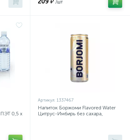
209 ₽
/шт
Артикул:
1337467
Напиток Боржоми Flavored Water
ПЭТ 0,5 х
Цитрус-Имбирь без сахара,
330млx12шт/1уп