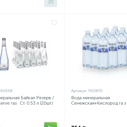
960568
Артикул:
900870
еральная Байкал Резерв /
Вода минеральная
serve газ. Ст. 0.53 л (20шт/
Сенежская+Кислород га з 
12