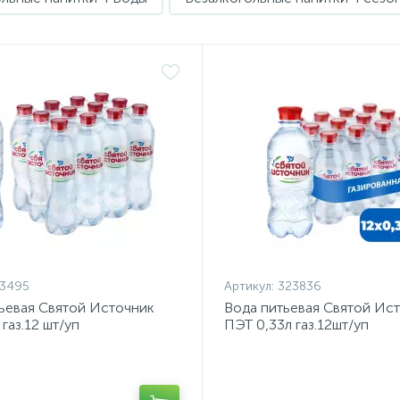
73495
Артикул:
323836
ьевая Святой Источник
Вода питьевая Святой Ис
газ.12 шт/уп
ПЭТ 0,33л газ.12шт/уп