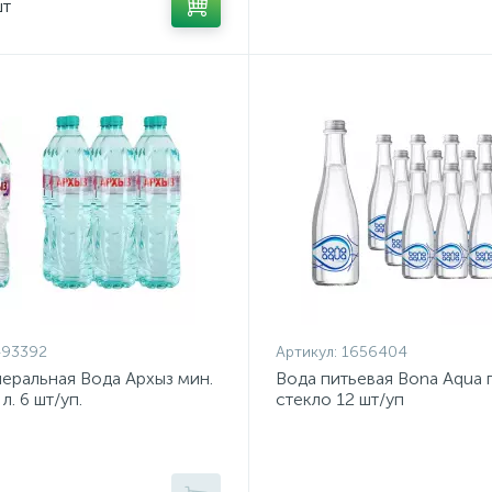
шт
493392
Артикул:
1656404
еральная Вода Архыз мин.
Вода питьевая Bona Aqua г
 л. 6 шт/уп.
стекло 12 шт/уп