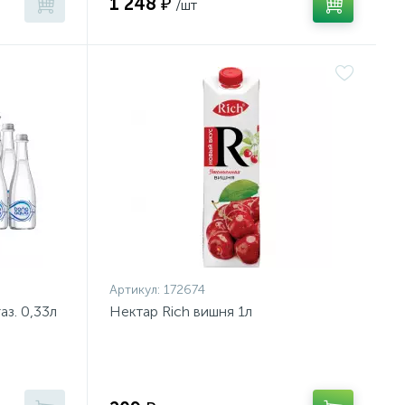
1 248 ₽
/шт
Артикул:
172674
аз. 0,33л
Нектар Rich вишня 1л