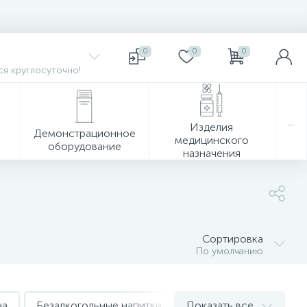
0
0
0
я круглосуточно!
...
Изделия
Демонстрационное
медицинского
оборудование
назначения
Сортировка
По умолчанию
на
Безалкогольные напитки Acqua Panna
Показать все
Безалкого