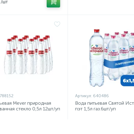
/шт
788152
Артикул:
640486
ьевая Mever природная
Вода питьевая Святой Ис
ванная стекло 0,5л 12шт/уп
пэт 1,5л газ.6шт/уп