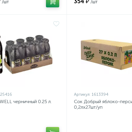
₽
354 ₽
/шт
/шт
525416
Артикул:
1613394
WELL черничный 0.25 л.
Сок Добрый яблоко-перс
0,2лх27шт/уп