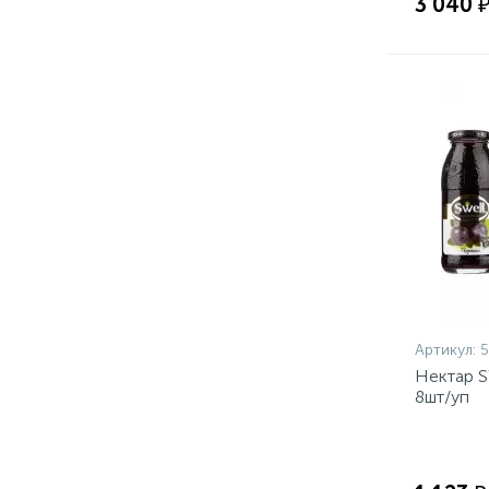
3 040 
Артикул:
Нектар S
8шт/уп