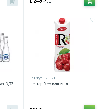
1 248 ₽
/шт
Артикул:
172674
аз. 0,33л
Нектар Rich вишня 1л