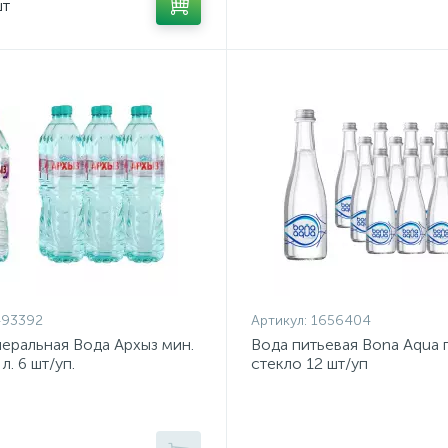
шт
493392
Артикул:
1656404
еральная Вода Архыз мин.
Вода питьевая Bona Aqua г
 л. 6 шт/уп.
стекло 12 шт/уп