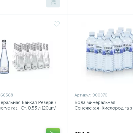
960568
Артикул:
900870
еральная Байкал Резерв /
Вода минеральная
serve газ. Ст. 0.53 л (20шт/
Сенежская+Кислород га з 
12