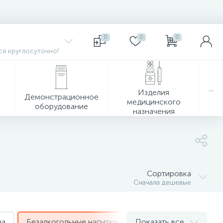
0
0
0
я круглосуточно!
...
Изделия
Демонстрационное
медицинского
оборудование
назначения
Сортировка
Сначала дешевые
на
Безалкогольные напитки Acqua Panna
Показать все
Безалкого