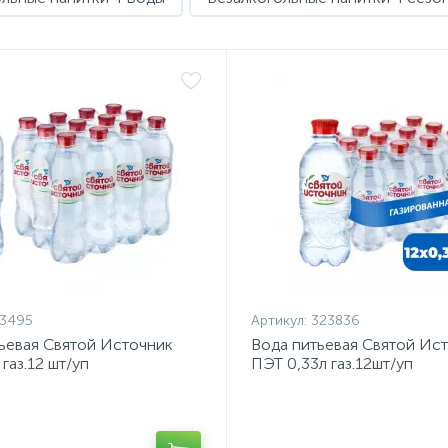
73495
Артикул:
323836
ьевая Святой Источник
Вода питьевая Святой Ис
газ.12 шт/уп
ПЭТ 0,33л газ.12шт/уп