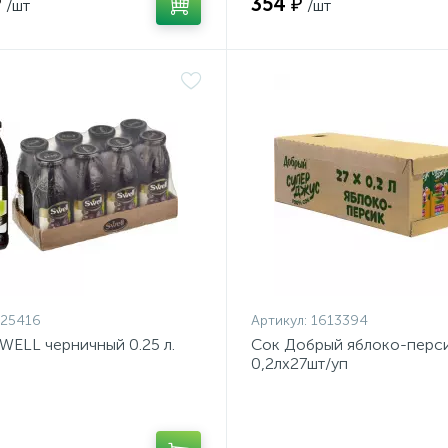
₽
354 ₽
/шт
/шт
525416
Артикул:
1613394
WELL черничный 0.25 л.
Сок Добрый яблоко-перс
0,2лх27шт/уп