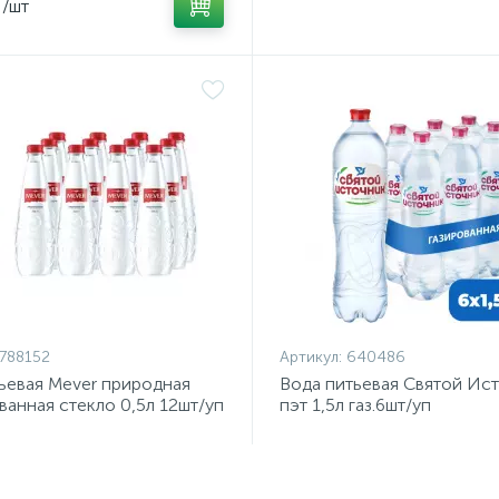
/шт
788152
Артикул:
640486
ьевая Mever природная
Вода питьевая Святой Ис
ванная стекло 0,5л 12шт/уп
пэт 1,5л газ.6шт/уп