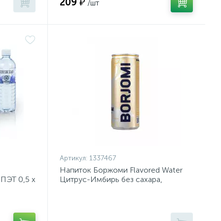
209 ₽
/шт
Артикул:
1337467
Напиток Боржоми Flavored Water
ПЭТ 0,5 х
Цитрус-Имбирь без сахара,
330млx12шт/1уп