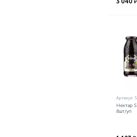
3 040 
Артикул:
Нектар S
8шт/уп