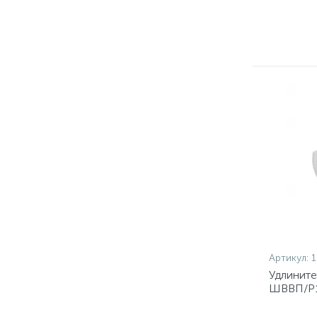
Артикул:
1
Удлините
ШВВП/Р1
заземлен