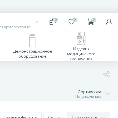
0
0
0
я круглосуточно!
...
Изделия
Демонстрационное
медицинского
оборудование
назначения
Сортировка
По умолчанию
Сетевые фильтры
Силовое оборудование Allocacoc
Показать все