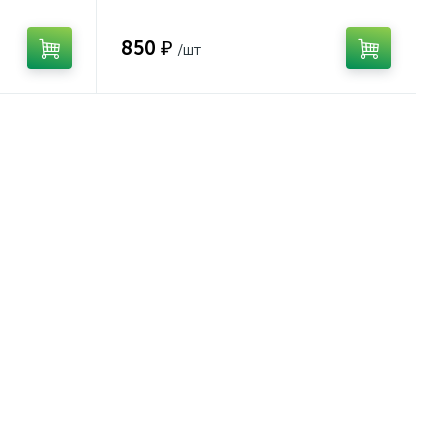
850 ₽
/шт