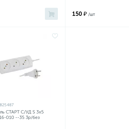
150 ₽
/шт
825487
ль СТАРТ С/УД S 3x5
6-010 --35 3р/без
ия