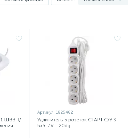
Артикул:
1825482
x1 ШВВП/
Удлинитель 5 розеток СТАРТ С/У S
мления
5x5-ZV --20dg