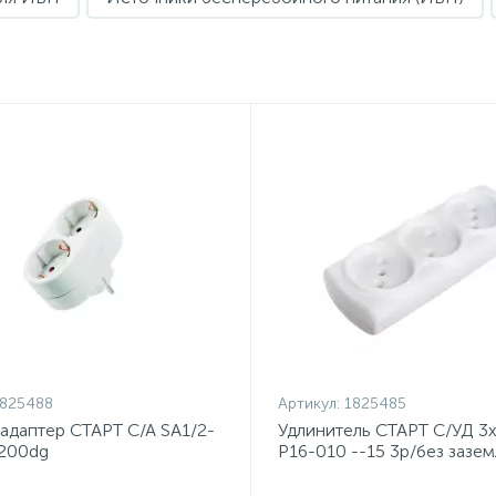
825488
Артикул:
1825485
адаптер СТАРТ С/А SA1/2-
Удлинитель СТАРТ С/УД 3
/200dg
Р16-010 --15 3р/без зазе