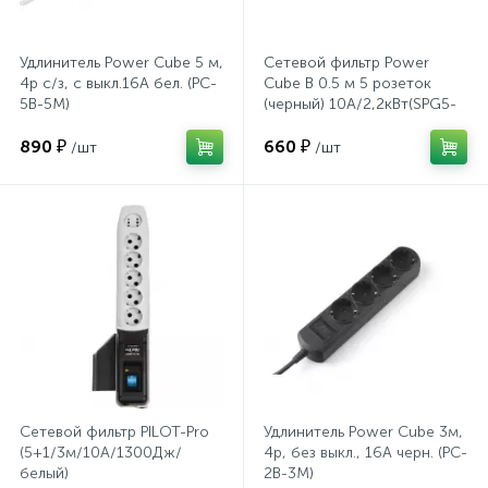
Хлорсодержащие средства
Почтовые ящики
Удлинитель Power Cube 5 м,
Сетевой фильтр Power
4р с/з, с выкл.16А бел. (PC-
Cube B 0.5 м 5 розеток
5B-5M)
(черный) 10А/2,2кВт(SPG5-
Экспресс-контроль концентрации
19
С1)
Приставки к столам
дезсредств
890 ₽
660 ₽
/шт
/шт
Пюпитры
Ресепшн
2
Сейфы автомобильные
Сейфы взломостойкие
Сетевой фильтр PILOT-Pro
Удлинитель Power Cube 3м,
(5+1/3м/10А/1300Дж/
4р, без выкл., 16А черн. (PC-
белый)
2B-3M)
2
Сейфы гостиничные