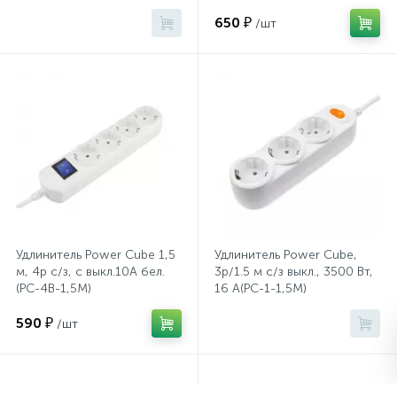
650 ₽
/шт
Сейфы депозитные
Сейфы засыпные
Сейфы мебельные
Сейфы огне-взломостойкие
Удлинитель Power Cube 1,5
Удлинитель Power Cube,
м, 4р с/з, с выкл.10А бел.
3р/1.5 м с/з выкл., 3500 Вт,
Сейфы огнестойкие
(PC-4B-1,5M)
16 А(PC-1-1,5М)
590 ₽
/шт
Сейфы оружейные