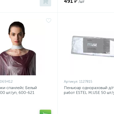
491 ₽
/шт
1069412
Артикул:
1127815
чки спанлейс Белый
Пеньюар одноразовый д/
00 шт/уп, 600-621
работ ESTEL M;USE 50 шт/
100х140см MU/PEM