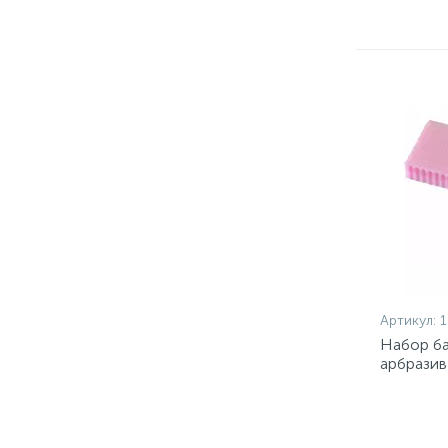
Артикул:
1
Набор ба
арбразив
603-849