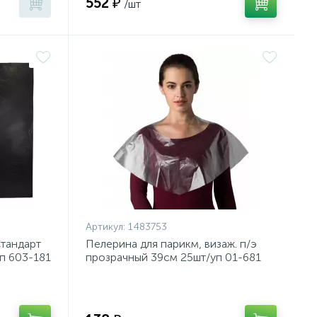
552 ₽
/шт
Артикул:
1483753
Стандарт
Пелерина для парикм, визаж. п/э
п 603-181
прозрачный 39см 25шт/уп 01-681