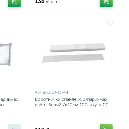
138 ₽
/шт
Артикул:
1483744
парикмах
Воротнички спанлейс д/парикмах.
уп
работ белый 7х40см 100шт/упк 00-
662