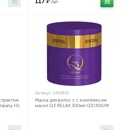
117 ₽
/шт
Артикул:
1492832
страктом
Маска для волос с с комплексом
ompany HL
масел Q3 RELAX 300мл Q3/300/M