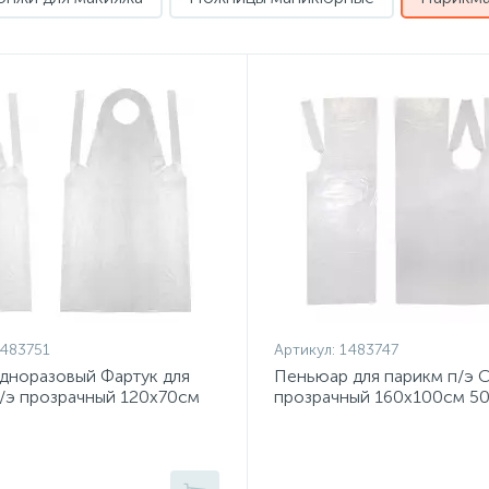
483751
Артикул:
1483747
дноразовый Фартук для
Пеньюар для парикм п/э 
/э прозрачный 120х70см
прозрачный 160х100см 50
01-626
879