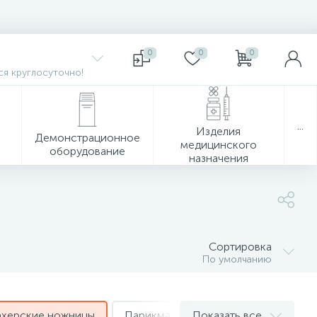
0
0
0
я круглосуточно!
...
Изделия
Демонстрационное
медицинского
оборудование
назначения
Сортировка
По умолчанию
херские ножницы
Парикмахерские принадлежности
Показать все