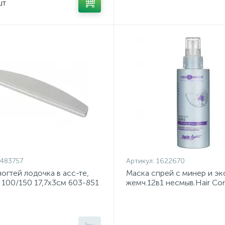
шт
483757
Артикул:
1622670
ногтей лодочка в асс-те,
Маска спрей с минер и эк
 100/150 17,7x3см 603-851
жемч.12в1 несмыв.Hair C
150мл