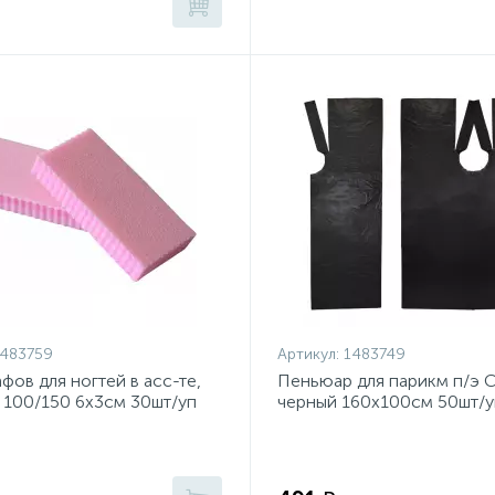
483759
Артикул:
1483749
фов для ногтей в асс-те,
Пеньюар для парикм п/э 
 100/150 6x3см 30шт/уп
черный 160х100см 50шт/у