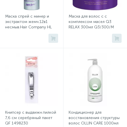
Хлорсодержащие средства
Почтовые ящики
Маска спрей с минер и
Маска для волос с с
экстрактом жемч.12в1
комплексом масел Q3
несмыв.Hair Company HL
RELAX 300мл Q3/300/M
Экспресс-контроль концентрации
19
150мл
Приставки к столам
дезсредств
Пюпитры
Ресепшн
2
Сейфы автомобильные
Сейфы взломостойкие
Книпсер с выдвижн.пилкой
Кондиционер для
7,6 см серебряный пакет
восстановления структуры
QF 1498230
волос OLLIN CARE 1000мл
2
Сейфы гостиничные