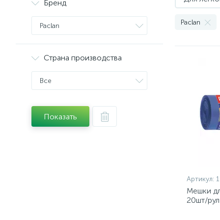
Бренд
Paclan
Paclan
Страна производства
Все
Показать
Артикул:
Мешки д
20шт/рул
Multi-Top