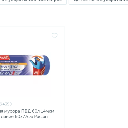
194358
ля мусора ПВД 60л 14мкм
 синие 60x77см Paclan