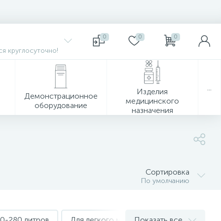
0
0
0
я круглосуточно!
...
Изделия
Демонстрационное
медицинского
оборудование
назначения
Сортировка
По умолчанию
80-280 литров
Для легкого мусора на 20-40 литров
Показать все