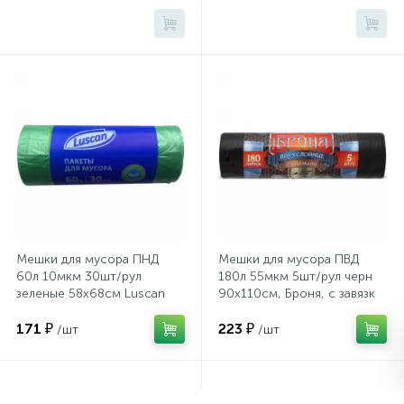
Сейфы депозитные
Сейфы засыпные
Сейфы мебельные
Сейфы огне-взломостойкие
Мешки для мусора ПНД
Мешки для мусора ПВД
60л 10мкм 30шт/рул
180л 55мкм 5шт/рул черн
Сейфы огнестойкие
зеленые 58x68см Luscan
90х110см, Броня, с завязк
171 ₽
223 ₽
/шт
/шт
Сейфы оружейные