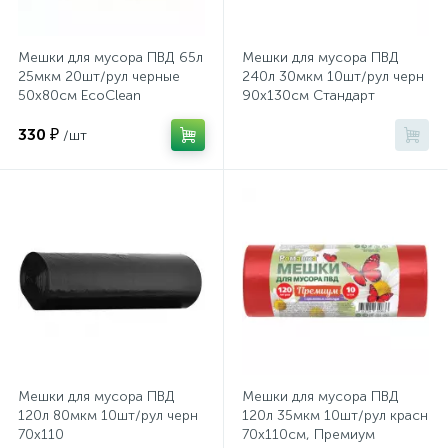
Хлорсодержащие средства
Почтовые ящики
Мешки для мусора ПВД 65л
Мешки для мусора ПВД
25мкм 20шт/рул черные
240л 30мкм 10шт/рул черн
50x80см EcoСlean
90х130см Стандарт
Экспресс-контроль концентрации
19
Приставки к столам
дезсредств
330 ₽
/шт
Пюпитры
Ресепшн
2
Сейфы автомобильные
Сейфы взломостойкие
Мешки для мусора ПВД
Мешки для мусора ПВД
120л 80мкм 10шт/рул черн
120л 35мкм 10шт/рул красн
70x110
70х110см, Премиум
2
Сейфы гостиничные