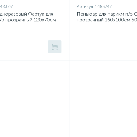
483751
Артикул:
1483747
дноразовый Фартук для
Пеньюар для парикм п/э 
/э прозрачный 120х70см
прозрачный 160х100см 50
01-626
879