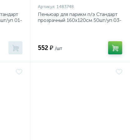
Артикул:
1483748
Стандарт
Пеньюар для парикм п/э Стандарт
шт/уп 01-
прозрачный 160х120см 50шт/уп 03-
729
552 ₽
/шт