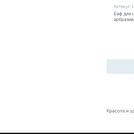
Артикул:
1
Баф для 
арбразив
Красота и з