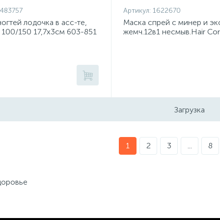
483757
Артикул:
1622670
ногтей лодочка в асс-те,
Маска спрей с минер и эк
 100/150 17,7x3см 603-851
жемч.12в1 несмыв.Hair C
150мл
Загрузка
1
2
3
...
8
доровье