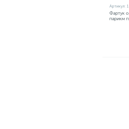
Артикул:
1
Фартук о
парикм п
50шт/уп 