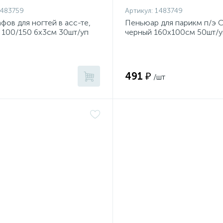
483759
Артикул:
1483749
фов для ногтей в асс-те,
Пеньюар для парикм п/э 
 100/150 6x3см 30шт/уп
черный 160х100см 50шт/у
491 ₽
/шт