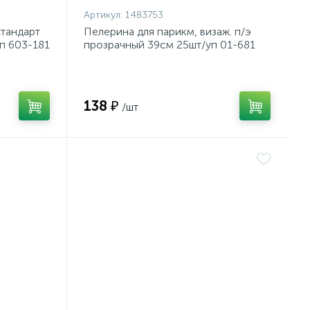
Артикул:
1483753
Стандарт
Пелерина для парикм, визаж. п/э
п 603-181
прозрачный 39см 25шт/уп 01-681
138 ₽
/шт