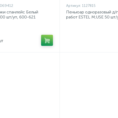
1069412
Артикул:
1127815
чки спанлейс Белый
Пеньюар одноразовый д/
00 шт/уп, 600-621
работ ESTEL M;USE 50 шт/
100х140см MU/PEM
шт