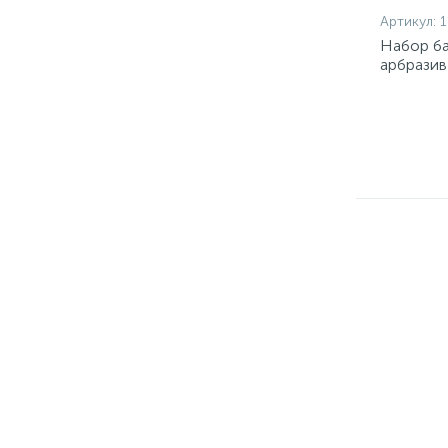
Артикул:
1
Набор ба
арбразив
603-849