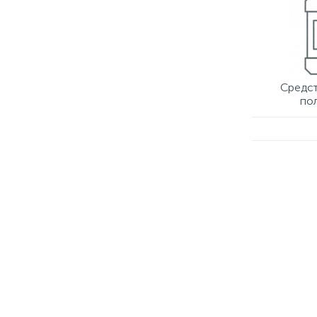
Средст
по