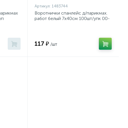
Артикул:
1483744
парикмах
Воротнички спанлейс д/парикмах.
уп
работ белый 7х40см 100шт/упк 00-
662
117 ₽
/шт