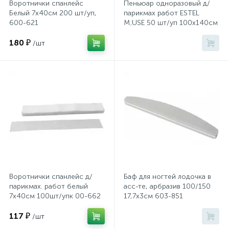
Воротнички спанлейс
Пеньюар одноразовый д/
Белый 7x40см 200 шт/уп,
парикмах работ ESTEL
600-621
M;USE 50 шт/уп 100х140см
Хлорсодержащие средства
Почтовые ящики
MU/PEM
180 ₽
/шт
Экспресс-контроль концентрации
19
Приставки к столам
дезсредств
Пюпитры
Ресепшн
2
Сейфы автомобильные
Воротнички спанлейс д/
Баф для ногтей лодочка в
парикмах. работ белый
асс-те, арбразив 100/150
Сейфы взломостойкие
7х40см 100шт/упк 00-662
17,7x3см 603-851
117 ₽
/шт
2
Сейфы гостиничные