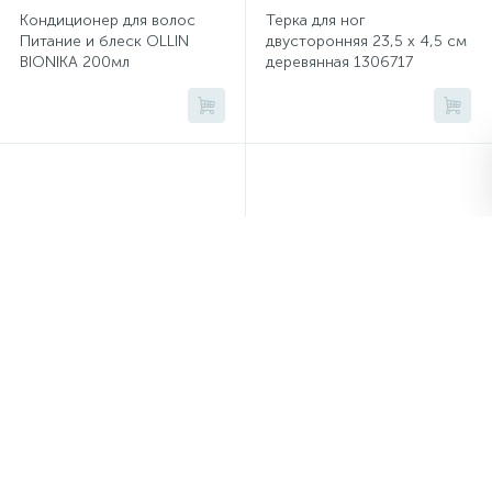
Тумбы
Кондиционер для волос
Терка для ног
Питание и блеск OLLIN
двусторонняя 23,5 х 4,5 см
BIONIKA 200мл
деревянная 1306717
Урны
Флаги
Фурнитура и комплектующие
Фурнитура к дверям
Цветочницы
Подушка ортопедическая с
Жидкость для снятия лака
памятью ЗДОРОВЫЙ СОН
без ацетона с помпой-
KZ 0039
дозатором 150мл
Шкафы