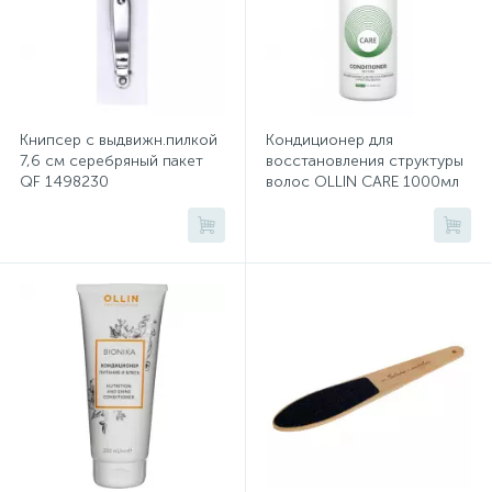
Системы хранения
Стеллажи
Книпсер с выдвижн.пилкой
Кондиционер для
Столы
7,6 см серебряный пакет
восстановления структуры
QF 1498230
волос OLLIN CARE 1000мл
Столы обеденные
Стулья для посетителей
1
Стулья и табуреты
Тележки специализированные