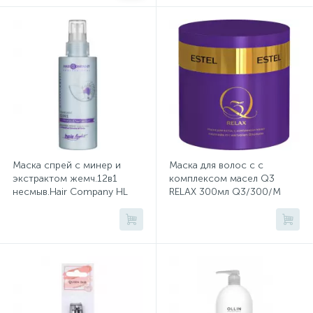
Сейфы депозитные
Сейфы засыпные
Сейфы мебельные
Маска спрей с минер и
Маска для волос с с
экстрактом жемч.12в1
комплексом масел Q3
Сейфы огне-взломостойкие
несмыв.Hair Company HL
RELAX 300мл Q3/300/M
150мл
Сейфы огнестойкие
Сейфы оружейные