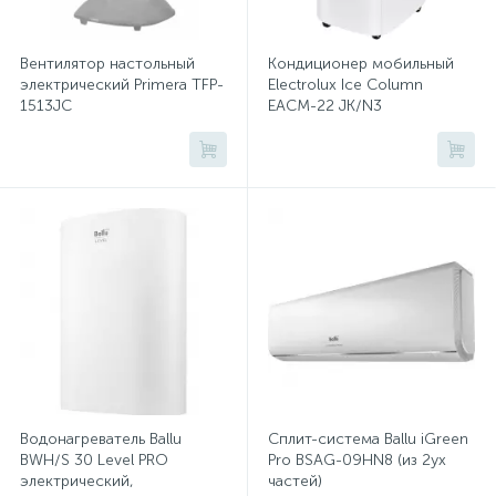
Климатическая техника Xiaomi
Хлорсодержащие средства
Почтовые ящики
Вентилятор настольный
Кондиционер мобильный
Климатическая техника Zanussi
электрический Primera TFP-
Electrolux Ice Column
1513JC
EACM-22 JK/N3
Экспресс-контроль концентрации
19
Климатическая техника ZILON
Приставки к столам
дезсредств
Климатическая техника РЕСАНТА
Пюпитры
Климатическая техника РЭМО
Ресепшн
Климатическая техника Стеклоприбор
Климатическая техника Экодизайн
2
Сейфы автомобильные
Климатические комплексы
Конвекторы
Сейфы взломостойкие
Водонагреватель Ballu
Кондиционеры мобильные
Сплит-система Ballu iGreen
BWH/S 30 Level PRO
Pro BSAG-09HN8 (из 2ух
электрический,
частей)
2
Масляные обогреватели
Метеостанции
Сейфы гостиничные