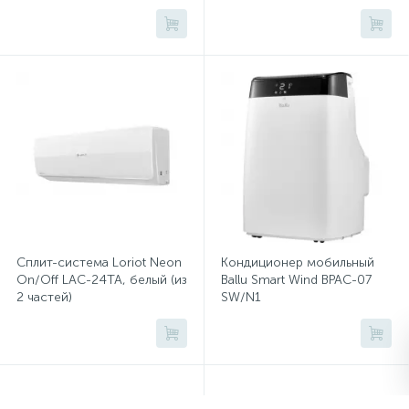
накопительный
Микатермические обогреватели
Сейфы депозитные
Очистители воздуха
Сплит-системы бытовые
Сейфы засыпные
Тепловые завесы
Тепловые пушки
Термовентиляторы
Термометры
Сейфы мебельные
Увлажнители воздуха
Сейфы огне-взломостойкие
Экраны для кондиционеров
Сплит-система Loriot Neon
Кондиционер мобильный
On/Off LAC-24TA, белый (из
Ballu Smart Wind BPAC-07
Сейфы огнестойкие
2 частей)
SW/N1
Сейфы оружейные