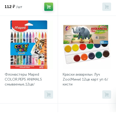
112 ₽
/шт
Сейфы депозитные
Сейфы засыпные
Сейфы мебельные
Сейфы огне-взломостойкие
Фломастеры Maped
Краски акварельн. Луч
COLOR;PEPS ANIMALS
Zoo(Мини) 12цв карт уп б/
Сейфы огнестойкие
смываемые,12цв/
кисти
наб,845403
Сейфы оружейные