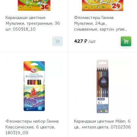
Хлорсодержащие средства
Почтовые ящики
Карандаши цветные
Фломастеры Гамма
Мультики, трехгранные, 36
Мультики, 24цв.,
шт. 050918_10
смываемые, картон. упак.,
Экспресс-контроль концентрации
19
180319_07
Приставки к столам
дезсредств
427 ₽
/шт
Пюпитры
Ресепшн
2
Сейфы автомобильные
Сейфы взломостойкие
Фломастеры набор Гамма
Карандаши цветные Milan, 6
Классические, 6 цветов,
цв., металл.цвета, 07102306
180319_09
2
Сейфы гостиничные