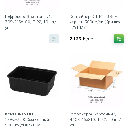
Хлорсодержащие средства
Почтовые ящики
Гофрокороб картонный,
Контейнер К-144 - 375 мл
305х215х160, Т-22, 10 шт/
черный 300шт/уп (Крышка
уп
1291437)
Экспресс-контроль концентрации
19
Приставки к столам
дезсредств
2 139 ₽
/шт
Пюпитры
Ресепшн
2
Сейфы автомобильные
Сейфы взломостойкие
Контейнер ПП
Гофрокороб картонный,
179мм/1000мл черный
440х315х210, Т-22, 10 шт/
500шт/уп (крышка
уп
2
Сейфы гостиничные