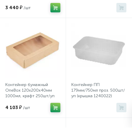
1240022)
3 440 ₽
/шт
Сейфы депозитные
Сейфы засыпные
Сейфы мебельные
Сейфы огне-взломостойкие
Контейнер бумажный
Контейнер ПП
OneBox 120х200х40мм
179мм/750мл проз. 500шт/
Сейфы огнестойкие
1000мл, крафт 250шт/уп
уп (крышка 1240022)
4 103 ₽
/шт
Сейфы оружейные