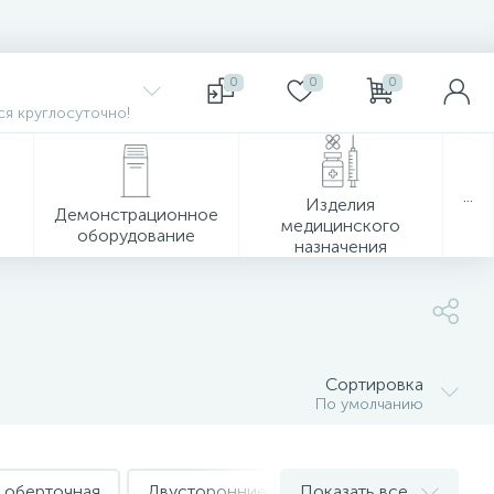
0
0
0
я круглосуточно!
...
Изделия
Демонстрационное
медицинского
оборудование
назначения
Сортировка
По умолчанию
 оберточная
Двусторонние и крепежные ленты
Показать все
Де