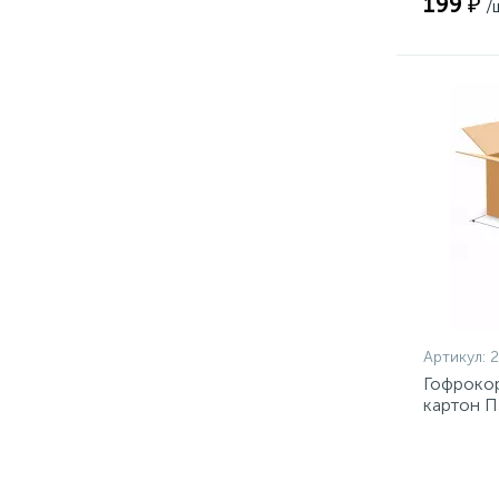
199 ₽
/
Артикул:
Гофроко
картон П3