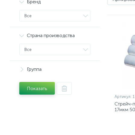
Бренд
Все
Страна производства
Все
Группа
Показать
Артикул:
Стрейч-п
17мкм 50
уп)(1322