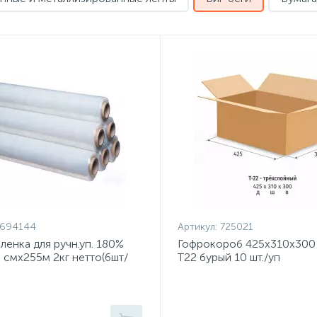
1694144
Артикул:
725021
ленка для ручн.уп. 180%
Гофрокороб 425х310х300
 смx255м 2кг нетто(6шт/
Т22 бурый 10 шт./уп
431)