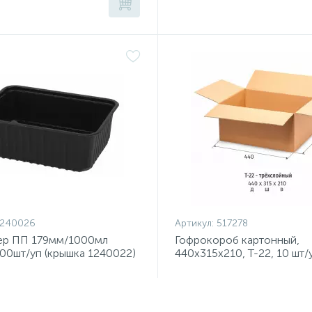
1240026
Артикул:
517278
ер ПП 179мм/1000мл
Гофрокороб картонный,
00шт/уп (крышка 1240022)
440х315х210, Т-22, 10 шт/