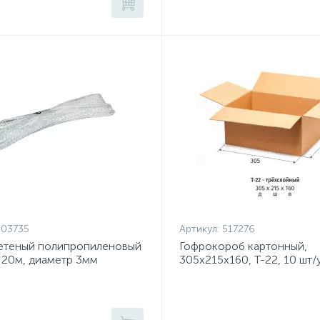
603735
Артикул:
517276
етеный полипропиленовый
Гофрокороб картонный,
 20м, диаметр 3мм
305х215х160, Т-22, 10 шт/