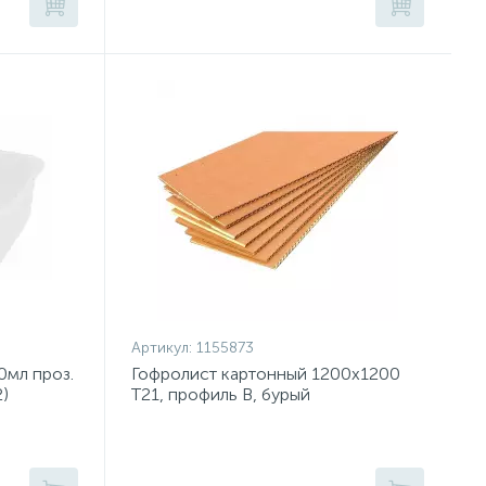
Артикул:
1155873
мл проз.
Гофролист картонный 1200x1200
)
Т21, профиль В, бурый