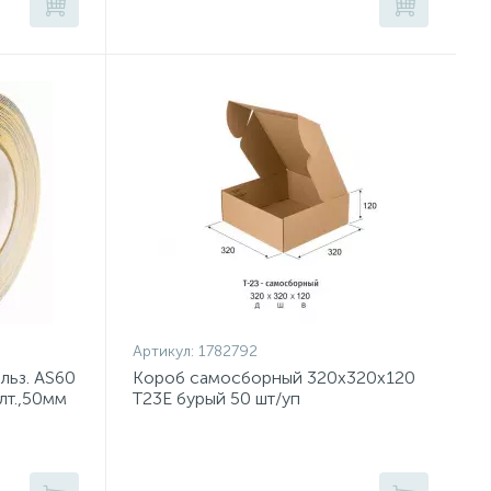
Артикул:
1782792
льз. AS60
Короб самосборный 320х320х120
лт.,50мм
Т23Е бурый 50 шт/уп