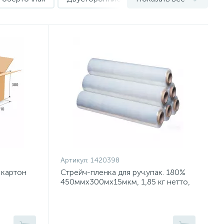
Артикул:
1420398
 картон
Стрейч-пленка для руч.упак. 180%
450ммx300мx15мкм, 1,85 кг нетто,
6 шт./уп