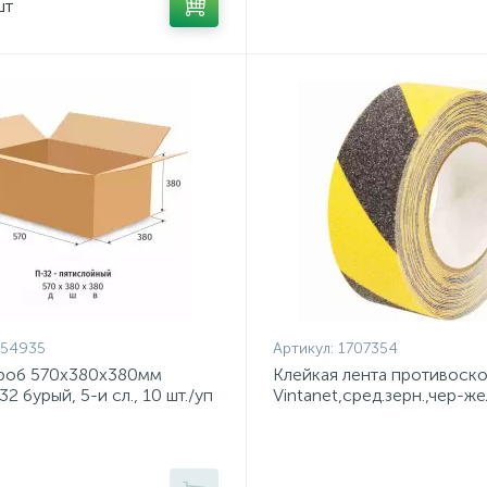
шт
254935
Артикул:
1707354
роб 570х380х380мм
Клейкая лента противоско
2 бурый, 5-и сл., 10 шт./уп
Vintanet,сред.зерн.,чер-же
х 10м