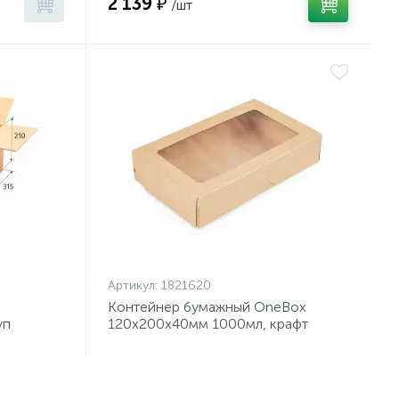
2 139 ₽
/шт
Артикул:
1821620
Контейнер бумажный OneBox
уп
120х200х40мм 1000мл, крафт
250шт/уп